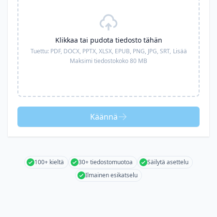
Klikkaa tai pudota tiedosto tähän
Tuettu:
PDF, DOCX, PPTX, XLSX, EPUB, PNG, JPG, SRT,
Lisää
Maksimi tiedostokoko 80 MB
Käännä
100+ kieltä
30+ tiedostomuotoa
Säilytä asettelu
Ilmainen esikatselu