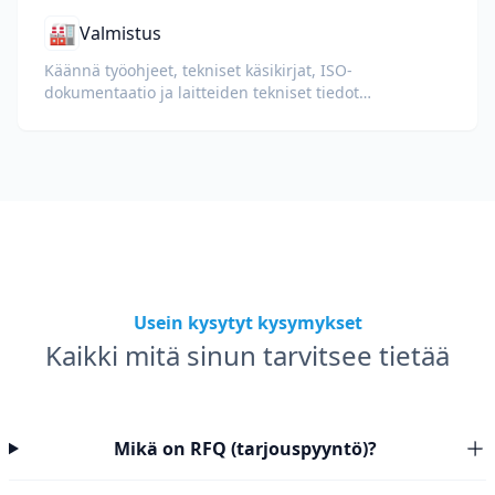
🏭
Valmistus
Käännä työohjeet, tekniset käsikirjat, ISO-
dokumentaatio ja laitteiden tekniset tiedot
kansainvälisille tehtaille ja toimitusketjuille.
Usein kysytyt kysymykset
Kaikki mitä sinun tarvitsee tietää
Mikä on RFQ (tarjouspyyntö)?