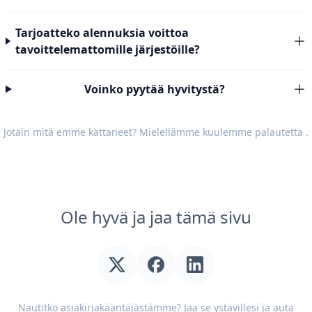
Tarjoatteko alennuksia voittoa
tavoittelemattomille järjestöille?
Voinko pyytää hyvitystä?
Jotain mitä emme kattaneet? Mielellämme kuulemme
palautetta
.
Ole hyvä ja jaa tämä sivu
Nautitko asiakirjakääntäjästämme? Jaa se ystävillesi ja auta