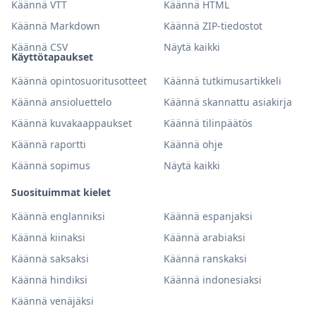
Käännä VTT
Käännä HTML
Käännä Markdown
Käännä ZIP-tiedostot
Käännä CSV
Näytä kaikki
Käyttötapaukset
Käännä opintosuoritusotteet
Käännä tutkimusartikkeli
Käännä ansioluettelo
Käännä skannattu asiakirja
Käännä kuvakaappaukset
Käännä tilinpäätös
Käännä raportti
Käännä ohje
Käännä sopimus
Näytä kaikki
Suosituimmat kielet
Käännä englanniksi
Käännä espanjaksi
Käännä kiinaksi
Käännä arabiaksi
Käännä saksaksi
Käännä ranskaksi
Käännä hindiksi
Käännä indonesiaksi
Käännä venäjäksi