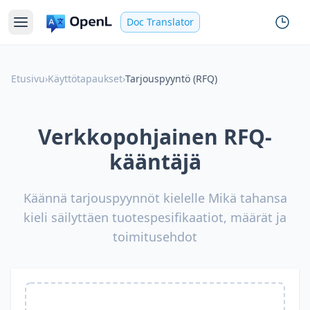
Doc Translator
Etusivu
›
Käyttötapaukset
›
Tarjouspyyntö (RFQ)
Verkkopohjainen RFQ-
kääntäjä
Käännä tarjouspyynnöt kielelle Mikä tahansa
kieli säilyttäen tuotespesifikaatiot, määrät ja
toimitusehdot