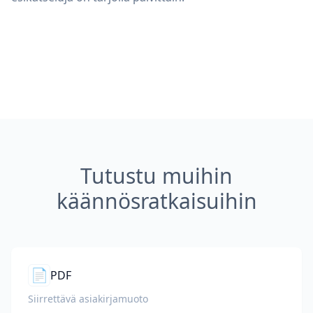
Tutustu muihin
käännösratkaisuihin
📄
PDF
Siirrettävä asiakirjamuoto