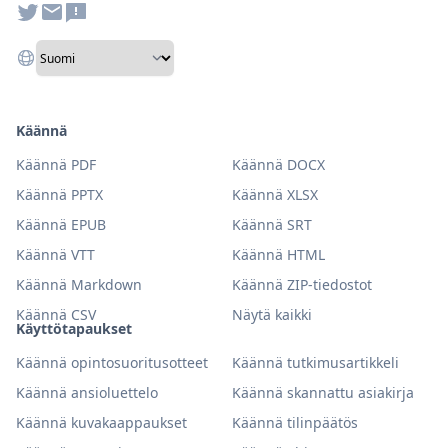
Käännä
Käännä PDF
Käännä DOCX
Käännä PPTX
Käännä XLSX
Käännä EPUB
Käännä SRT
Käännä VTT
Käännä HTML
Käännä Markdown
Käännä ZIP-tiedostot
Käännä CSV
Näytä kaikki
Käyttötapaukset
Käännä opintosuoritusotteet
Käännä tutkimusartikkeli
Käännä ansioluettelo
Käännä skannattu asiakirja
Käännä kuvakaappaukset
Käännä tilinpäätös