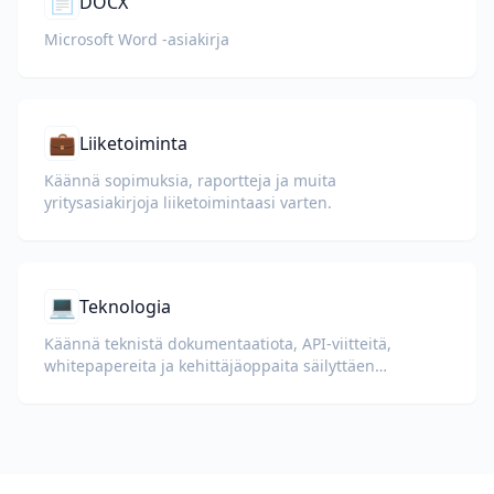
📄
DOCX
Microsoft Word -asiakirja
💼
Liiketoiminta
Käännä sopimuksia, raportteja ja muita
yritysasiakirjoja liiketoimintaasi varten.
💻
Teknologia
Käännä teknistä dokumentaatiota, API-viitteitä,
whitepapereita ja kehittäjäoppaita säilyttäen
koodiesimerkit, muotoilun ja teknisen terminologian.