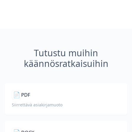
Tutustu muihin
käännösratkaisuihin
📄
PDF
Siirrettävä asiakirjamuoto