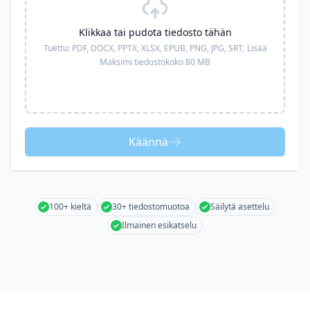
Klikkaa tai pudota tiedosto tähän
Tuettu:
PDF, DOCX, PPTX, XLSX, EPUB, PNG, JPG, SRT,
Lisää
Maksimi tiedostokoko 80 MB
Käännä
100+ kieltä
30+ tiedostomuotoa
Säilytä asettelu
Ilmainen esikatselu