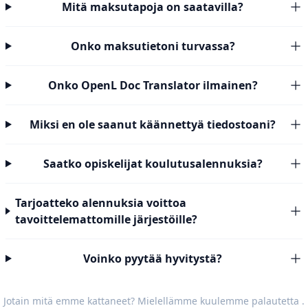
Mitä maksutapoja on saatavilla?
Onko maksutietoni turvassa?
Onko OpenL Doc Translator ilmainen?
Miksi en ole saanut käännettyä tiedostoani?
Saatko opiskelijat koulutusalennuksia?
Tarjoatteko alennuksia voittoa
tavoittelemattomille järjestöille?
Voinko pyytää hyvitystä?
Jotain mitä emme kattaneet? Mielellämme kuulemme
palautetta
.