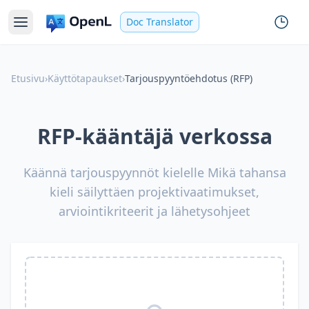
Doc Translator
Etusivu
›
Käyttötapaukset
›
Tarjouspyyntöehdotus (RFP)
RFP-kääntäjä verkossa
Käännä tarjouspyynnöt kielelle Mikä tahansa
kieli säilyttäen projektivaatimukset,
arviointikriteerit ja lähetysohjeet