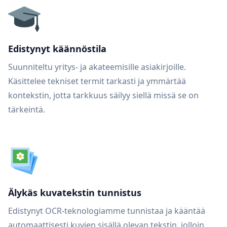
Edistynyt käännöstila
Suunniteltu yritys- ja akateemisille asiakirjoille.
Käsittelee tekniset termit tarkasti ja ymmärtää
kontekstin, jotta tarkkuus säilyy siellä missä se on
tärkeintä.
Älykäs kuvatekstin tunnistus
Edistynyt OCR-teknologiamme tunnistaa ja kääntää
automaattisesti kuvien sisällä olevan tekstin, jolloin