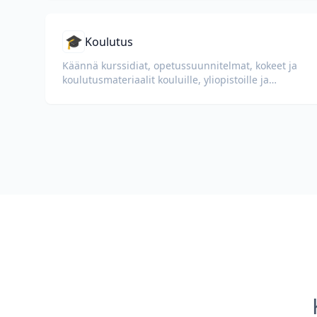
🎓
Koulutus
Käännä kurssidiat, opetussuunnitelmat, kokeet ja
koulutusmateriaalit kouluille, yliopistoille ja
yritysten oppimisohjelmille.