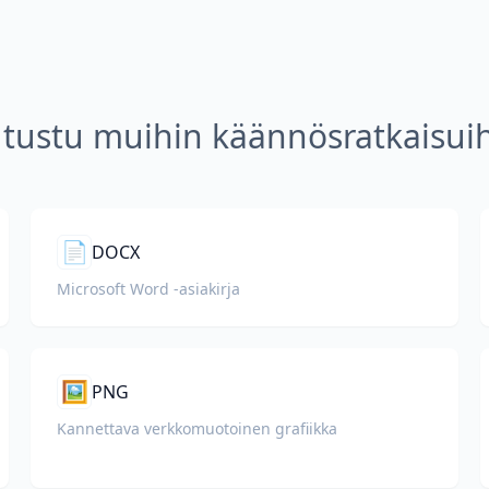
tustu muihin käännösratkaisui
📄
DOCX
Microsoft Word -asiakirja
🖼️
PNG
Kannettava verkkomuotoinen grafiikka