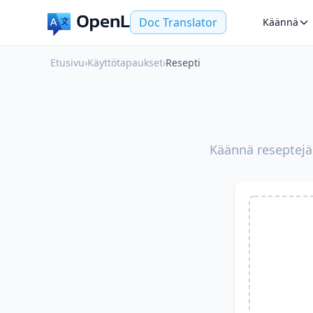
Doc Translator
Käännä
Etusivu
›
Käyttötapaukset
›
Resepti
Käännä reseptejä 