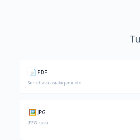
Tu
📄
PDF
Siirrettävä asiakirjamuoto
🖼️
JPG
JPEG-kuva