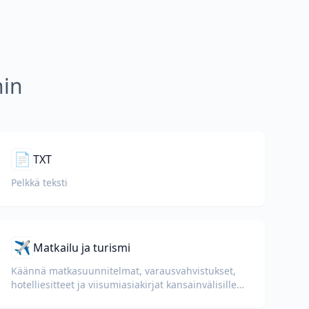
hin
📄
TXT
Pelkkä teksti
✈️
Matkailu ja turismi
Käännä matkasuunnitelmat, varausvahvistukset,
hotelliesitteet ja viisumiasiakirjat kansainvälisille
matkustajille.