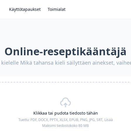
Käyttötapaukset
Toimialat
Online-reseptikääntäjä
kielelle Mikä tahansa kieli säilyttäen ainekset, vaihe
Klikkaa tai pudota tiedosto tähän
Tuettu:
PDF, DOCX, PPTX, XLSX, EPUB, PNG, JPG, SRT,
Lisää
Maksimi tiedostokoko 80 MB