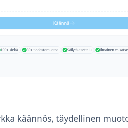
Käännä
100+ kieltä
30+ tiedostomuotoa
Säilytä asettelu
Ilmainen esikatse
rkka käännös, täydellinen muoto