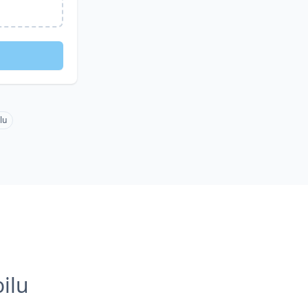
lu
ilu