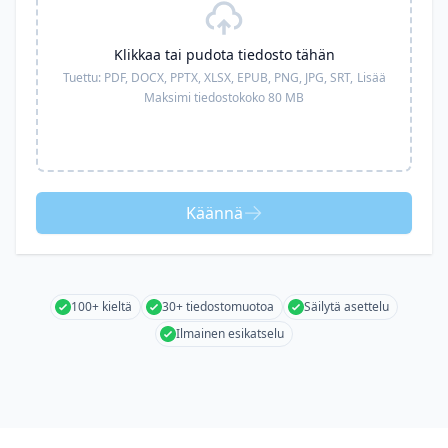
Klikkaa tai pudota tiedosto tähän
Tuettu:
PDF, DOCX, PPTX, XLSX, EPUB, PNG, JPG, SRT,
Lisää
Maksimi tiedostokoko 80 MB
Käännä
100+ kieltä
30+ tiedostomuotoa
Säilytä asettelu
Ilmainen esikatselu