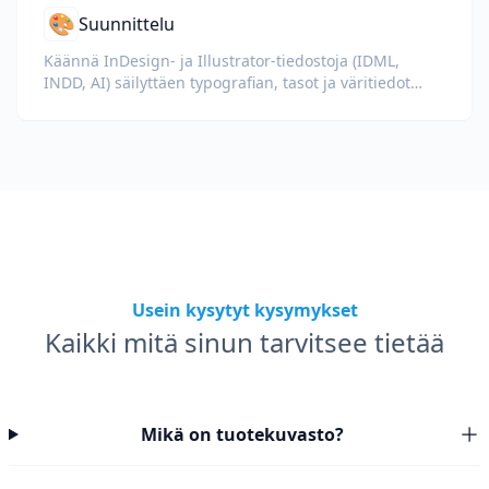
🎨
Suunnittelu
Käännä InDesign- ja Illustrator-tiedostoja (IDML,
INDD, AI) säilyttäen typografian, tasot ja väritiedot
suunnittelijoille ja bränditiimeille.
Usein kysytyt kysymykset
Kaikki mitä sinun tarvitsee tietää
Mikä on tuotekuvasto?