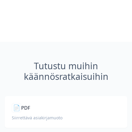
Tutustu muihin
käännösratkaisuihin
📄
PDF
Siirrettävä asiakirjamuoto