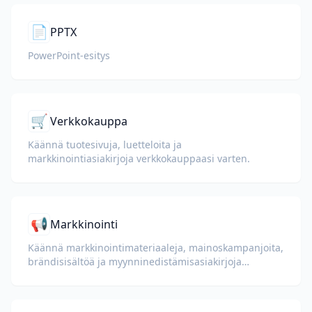
📄
PPTX
PowerPoint-esitys
🛒
Verkkokauppa
Käännä tuotesivuja, luetteloita ja
markkinointiasiakirjoja verkkokauppaasi varten.
📢
Markkinointi
Käännä markkinointimateriaaleja, mainoskampanjoita,
brändisisältöä ja myynninedistämisasiakirjoja
globaaleille yleisöille.