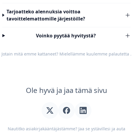
Tarjoatteko alennuksia voittoa
tavoittelemattomille järjestöille?
Voinko pyytää hyvitystä?
Jotain mitä emme kattaneet? Mielellämme kuulemme
palautetta
.
Ole hyvä ja jaa tämä sivu
Nautitko asiakirjakääntäjästämme? Jaa se ystävillesi ja auta