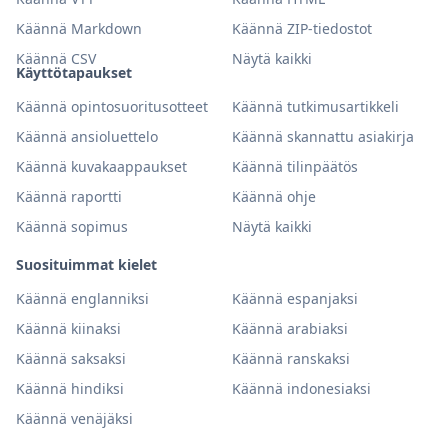
Käännä Markdown
Käännä ZIP-tiedostot
Käännä CSV
Näytä kaikki
Käyttötapaukset
Käännä opintosuoritusotteet
Käännä tutkimusartikkeli
Käännä ansioluettelo
Käännä skannattu asiakirja
Käännä kuvakaappaukset
Käännä tilinpäätös
Käännä raportti
Käännä ohje
Käännä sopimus
Näytä kaikki
Suosituimmat kielet
Käännä englanniksi
Käännä espanjaksi
Käännä kiinaksi
Käännä arabiaksi
Käännä saksaksi
Käännä ranskaksi
Käännä hindiksi
Käännä indonesiaksi
Käännä venäjäksi