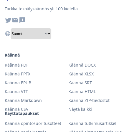
Tarkka tekoälykäännös yli 100 kielellä
Käännä
Käännä PDF
Käännä DOCX
Käännä PPTX
Käännä XLSX
Käännä EPUB
Käännä SRT
Käännä VTT
Käännä HTML
Käännä Markdown
Käännä ZIP-tiedostot
Käännä CSV
Näytä kaikki
Käyttötapaukset
Käännä opintosuoritusotteet
Käännä tutkimusartikkeli