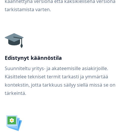
käännettynä versiona että kaksikielisenä versiona
tarkistamista varten.
Edistynyt käännöstila
Suunniteltu yritys- ja akateemisille asiakirjoille.
Käsittelee tekniset termit tarkasti ja ymmärtää
kontekstin, jotta tarkkuus säilyy siellä missä se on
tärkeintä.