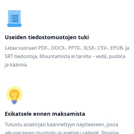
Useiden tiedostomuotojen tuki
Lataa suoraan PDF-, DOCX-, PPTX-, XLSX-, CSV-, EPUB- ja
SRT-tiedostoja. Muuntamista ei tarvita – vedä, pudota
ja käännä.
Esikatsele ennen maksamista
Tutustu asiakirjasi käännettyyn näytteeseen, jossa
alkuperäinen muotoilu ja asettelu säilyvät. Ilmaisia