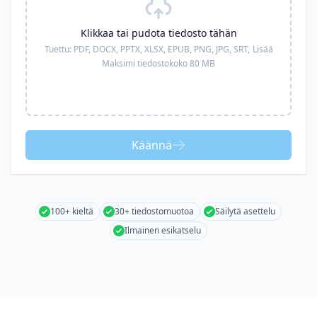
Klikkaa tai pudota tiedosto tähän
Tuettu:
PDF, DOCX, PPTX, XLSX, EPUB, PNG, JPG, SRT,
Lisää
Maksimi tiedostokoko 80 MB
Käännä
100+ kieltä
30+ tiedostomuotoa
Säilytä asettelu
Ilmainen esikatselu