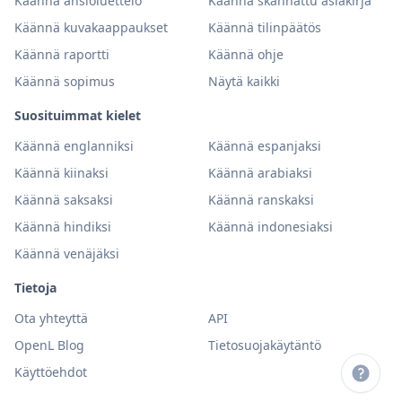
Käännä ansioluettelo
Käännä skannattu asiakirja
Käännä kuvakaappaukset
Käännä tilinpäätös
Käännä raportti
Käännä ohje
Käännä sopimus
Näytä kaikki
Suosituimmat kielet
Käännä englanniksi
Käännä espanjaksi
Käännä kiinaksi
Käännä arabiaksi
Käännä saksaksi
Käännä ranskaksi
Käännä hindiksi
Käännä indonesiaksi
Käännä venäjäksi
Tietoja
Ota yhteyttä
API
OpenL Blog
Tietosuojakäytäntö
Käyttöehdot