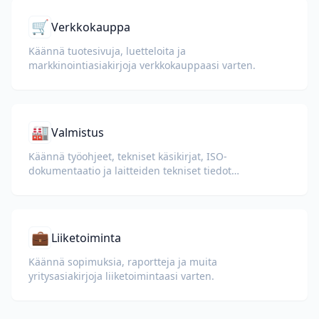
🛒
Verkkokauppa
Käännä tuotesivuja, luetteloita ja
markkinointiasiakirjoja verkkokauppaasi varten.
🏭
Valmistus
Käännä työohjeet, tekniset käsikirjat, ISO-
dokumentaatio ja laitteiden tekniset tiedot
kansainvälisille tehtaille ja toimitusketjuille.
💼
Liiketoiminta
Käännä sopimuksia, raportteja ja muita
yritysasiakirjoja liiketoimintaasi varten.