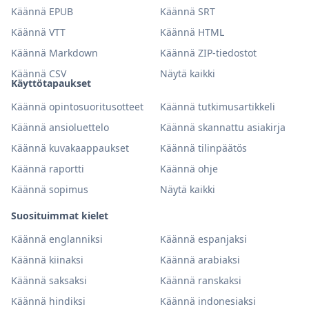
Käännä EPUB
Käännä SRT
Käännä VTT
Käännä HTML
Käännä Markdown
Käännä ZIP-tiedostot
Käännä CSV
Näytä kaikki
Käyttötapaukset
Käännä opintosuoritusotteet
Käännä tutkimusartikkeli
Käännä ansioluettelo
Käännä skannattu asiakirja
Käännä kuvakaappaukset
Käännä tilinpäätös
Käännä raportti
Käännä ohje
Käännä sopimus
Näytä kaikki
Suosituimmat kielet
Käännä englanniksi
Käännä espanjaksi
Käännä kiinaksi
Käännä arabiaksi
Käännä saksaksi
Käännä ranskaksi
Käännä hindiksi
Käännä indonesiaksi