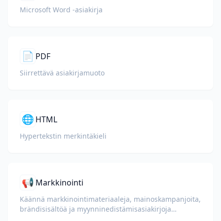
Microsoft Word -asiakirja
📄
PDF
Siirrettävä asiakirjamuoto
🌐
HTML
Hypertekstin merkintäkieli
📢
Markkinointi
Käännä markkinointimateriaaleja, mainoskampanjoita,
brändisisältöä ja myynninedistämisasiakirjoja
globaaleille yleisöille.