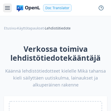
Doc Translator
Etusivu
›
Käyttötapaukset
›
Lehdistötiedote
Verkossa toimiva
lehdistötiedotekääntäjä
Käännä lehdistötiedotteet kielelle Mikä tahansa
kieli säilyttäen uutiskulma, lainaukset ja
alkuperäinen rakenne