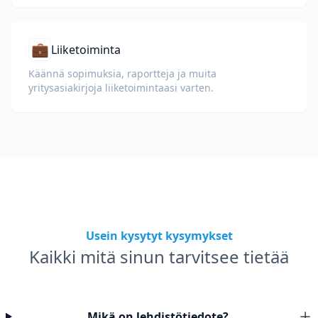
💼
Liiketoiminta
Käännä sopimuksia, raportteja ja muita
yritysasiakirjoja liiketoimintaasi varten.
Usein kysytyt kysymykset
Kaikki mitä sinun tarvitsee tietää
Mikä on lehdistötiedote?