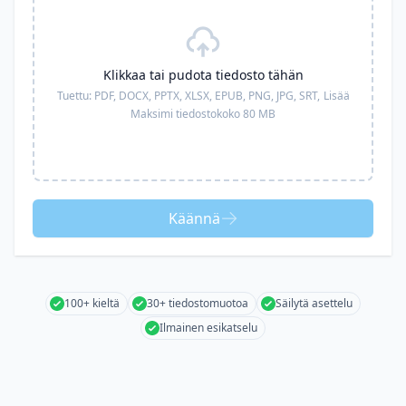
Klikkaa tai pudota tiedosto tähän
Tuettu:
PDF, DOCX, PPTX, XLSX, EPUB, PNG, JPG, SRT,
Lisää
Maksimi tiedostokoko 80 MB
Käännä
100+ kieltä
30+ tiedostomuotoa
Säilytä asettelu
Ilmainen esikatselu