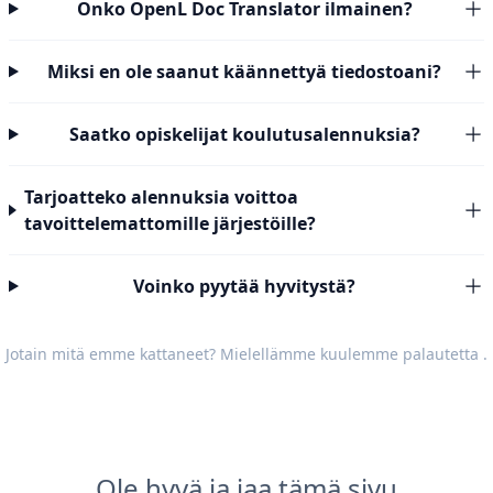
Onko OpenL Doc Translator ilmainen?
Miksi en ole saanut käännettyä tiedostoani?
Saatko opiskelijat koulutusalennuksia?
Tarjoatteko alennuksia voittoa
tavoittelemattomille järjestöille?
Voinko pyytää hyvitystä?
Jotain mitä emme kattaneet? Mielellämme kuulemme
palautetta
.
Ole hyvä ja jaa tämä sivu