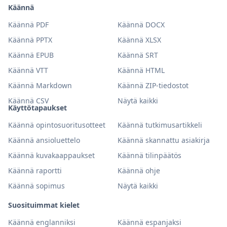
Käännä
Käännä PDF
Käännä DOCX
Käännä PPTX
Käännä XLSX
Käännä EPUB
Käännä SRT
Käännä VTT
Käännä HTML
Käännä Markdown
Käännä ZIP-tiedostot
Käännä CSV
Näytä kaikki
Käyttötapaukset
Käännä opintosuoritusotteet
Käännä tutkimusartikkeli
Käännä ansioluettelo
Käännä skannattu asiakirja
Käännä kuvakaappaukset
Käännä tilinpäätös
Käännä raportti
Käännä ohje
Käännä sopimus
Näytä kaikki
Suosituimmat kielet
Käännä englanniksi
Käännä espanjaksi