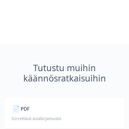
Tutustu muihin
käännösratkaisuihin
📄
PDF
Siirrettävä asiakirjamuoto