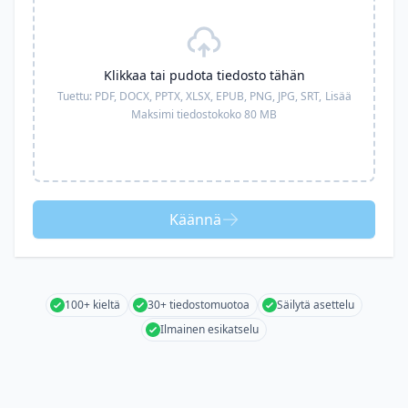
Klikkaa tai pudota tiedosto tähän
Tuettu:
PDF, DOCX, PPTX, XLSX, EPUB, PNG, JPG, SRT,
Lisää
Maksimi tiedostokoko 80 MB
Käännä
100+ kieltä
30+ tiedostomuotoa
Säilytä asettelu
Ilmainen esikatselu