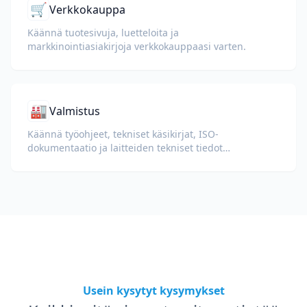
🛒
Verkkokauppa
Käännä tuotesivuja, luetteloita ja
markkinointiasiakirjoja verkkokauppaasi varten.
🏭
Valmistus
Käännä työohjeet, tekniset käsikirjat, ISO-
dokumentaatio ja laitteiden tekniset tiedot
kansainvälisille tehtaille ja toimitusketjuille.
Usein kysytyt kysymykset