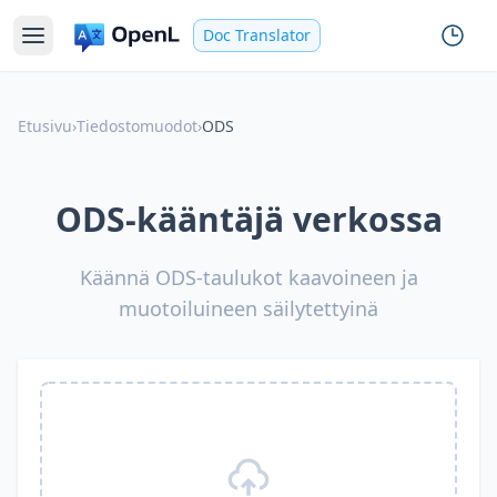
Doc Translator
Etusivu
›
Tiedostomuodot
›
ODS
ODS-kääntäjä verkossa
Käännä ODS-taulukot kaavoineen ja
muotoiluineen säilytettyinä