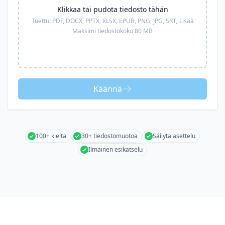
Klikkaa tai pudota tiedosto tähän
Tuettu:
PDF, DOCX, PPTX, XLSX, EPUB, PNG, JPG, SRT,
Lisää
Maksimi tiedostokoko 80 MB
Käännä
100+ kieltä
30+ tiedostomuotoa
Säilytä asettelu
Ilmainen esikatselu