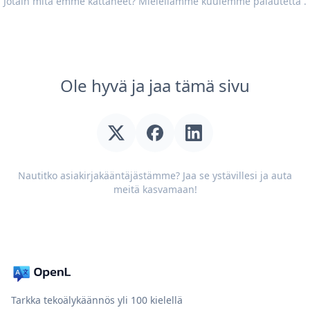
Jotain mitä emme kattaneet? Mielellämme kuulemme
palautetta
.
Ole hyvä ja jaa tämä sivu
Nautitko asiakirjakääntäjästämme? Jaa se ystävillesi ja auta
meitä kasvamaan!
Tarkka tekoälykäännös yli 100 kielellä