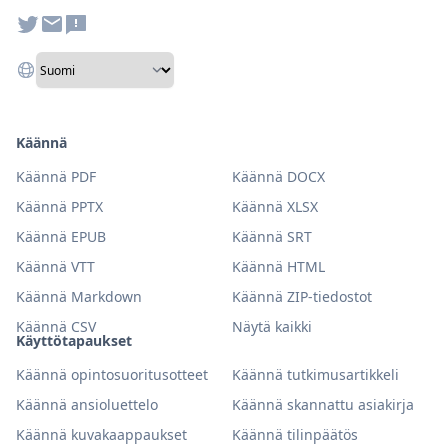
Käännä
Käännä PDF
Käännä DOCX
Käännä PPTX
Käännä XLSX
Käännä EPUB
Käännä SRT
Käännä VTT
Käännä HTML
Käännä Markdown
Käännä ZIP-tiedostot
Käännä CSV
Näytä kaikki
Käyttötapaukset
Käännä opintosuoritusotteet
Käännä tutkimusartikkeli
Käännä ansioluettelo
Käännä skannattu asiakirja
Käännä kuvakaappaukset
Käännä tilinpäätös