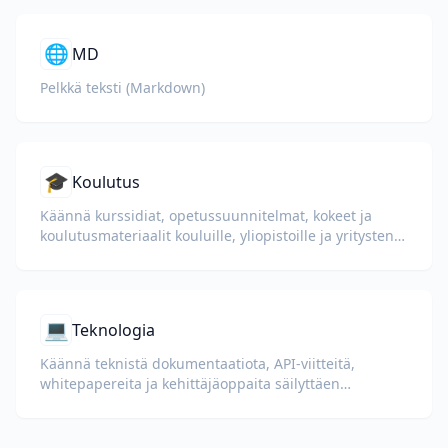
🌐
MD
Pelkkä teksti (Markdown)
🎓
Koulutus
Käännä kurssidiat, opetussuunnitelmat, kokeet ja
koulutusmateriaalit kouluille, yliopistoille ja yritysten
oppimisohjelmille.
💻
Teknologia
Käännä teknistä dokumentaatiota, API-viitteitä,
whitepapereita ja kehittäjäoppaita säilyttäen
koodiesimerkit, muotoilun ja teknisen terminologian.