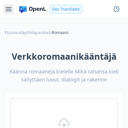
Doc Translator
Etusivu
›
Käyttötapaukset
›
Romaani
Verkkoromaanikääntäjä
Käännä romaaneja kielelle Mikä tahansa kieli
säilyttäen luvut, dialogit ja rakenne