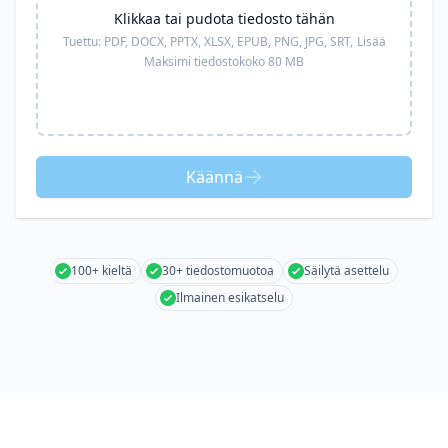
Klikkaa tai pudota tiedosto tähän
Tuettu:
PDF, DOCX, PPTX, XLSX, EPUB, PNG, JPG, SRT,
Lisää
Maksimi tiedostokoko 80 MB
Käännä
100+ kieltä
30+ tiedostomuotoa
Säilytä asettelu
Ilmainen esikatselu