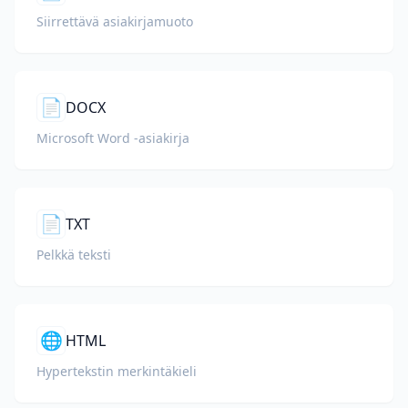
Siirrettävä asiakirjamuoto
📄
DOCX
Microsoft Word -asiakirja
📄
TXT
Pelkkä teksti
🌐
HTML
Hypertekstin merkintäkieli