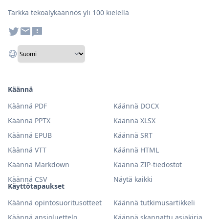
Tarkka tekoälykäännös yli 100 kielellä
Käännä
Käännä PDF
Käännä DOCX
Käännä PPTX
Käännä XLSX
Käännä EPUB
Käännä SRT
Käännä VTT
Käännä HTML
Käännä Markdown
Käännä ZIP-tiedostot
Käännä CSV
Näytä kaikki
Käyttötapaukset
Käännä opintosuoritusotteet
Käännä tutkimusartikkeli
Käännä ansioluettelo
Käännä skannattu asiakirja