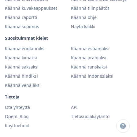
Käännä kuvakaappaukset
Käännä tilinpäätös
Käännä raportti
Käännä ohje
Käännä sopimus
Näytä kaikki
Suosituimmat kielet
Käännä englanniksi
Käännä espanjaksi
Käännä kiinaksi
Käännä arabiaksi
Käännä saksaksi
Käännä ranskaksi
Käännä hindiksi
Käännä indonesiaksi
Käännä venäjäksi
Tietoja
Ota yhteyttä
API
OpenL Blog
Tietosuojakäytäntö
Käyttöehdot