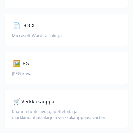
📄
DOCX
Microsoft Word -asiakirja
🖼️
JPG
JPEG-kuva
🛒
Verkkokauppa
Käännä tuotesivuja, luetteloita ja
markkinointiasiakirjoja verkkokauppaasi varten.