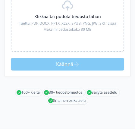
Klikkaa tai pudota tiedosto tähän
Tuettu:
PDF, DOCX, PPTX, XLSX, EPUB, PNG, JPG, SRT,
Lisää
Maksimi tiedostokoko 80 MB
Käännä
100+ kieltä
30+ tiedostomuotoa
Säilytä asettelu
Ilmainen esikatselu