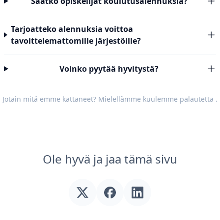
Saatko opiskelijat koulutusalennuksia?
Tarjoatteko alennuksia voittoa
tavoittelemattomille järjestöille?
Voinko pyytää hyvitystä?
Jotain mitä emme kattaneet? Mielellämme kuulemme
palautetta
.
Ole hyvä ja jaa tämä sivu