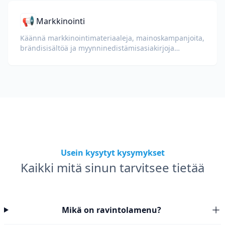
📢
Markkinointi
Käännä markkinointimateriaaleja, mainoskampanjoita,
brändisisältöä ja myynninedistämisasiakirjoja
globaaleille yleisöille.
Usein kysytyt kysymykset
Kaikki mitä sinun tarvitsee tietää
Mikä on ravintolamenu?