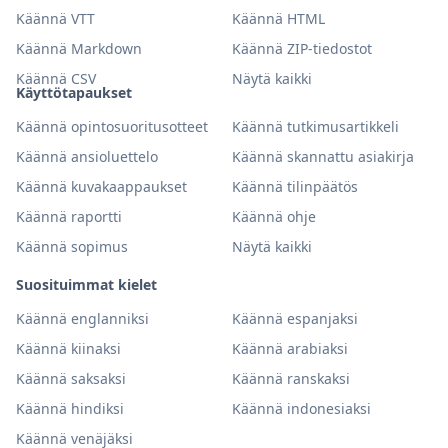
Käännä VTT
Käännä HTML
Käännä Markdown
Käännä ZIP-tiedostot
Käännä CSV
Näytä kaikki
Käyttötapaukset
Käännä opintosuoritusotteet
Käännä tutkimusartikkeli
Käännä ansioluettelo
Käännä skannattu asiakirja
Käännä kuvakaappaukset
Käännä tilinpäätös
Käännä raportti
Käännä ohje
Käännä sopimus
Näytä kaikki
Suosituimmat kielet
Käännä englanniksi
Käännä espanjaksi
Käännä kiinaksi
Käännä arabiaksi
Käännä saksaksi
Käännä ranskaksi
Käännä hindiksi
Käännä indonesiaksi
Käännä venäjäksi