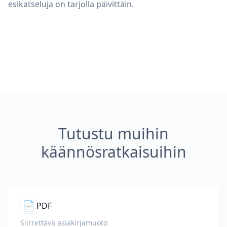
esikatseluja on tarjolla päivittäin.
Tutustu muihin
käännösratkaisuihin
📄
PDF
Siirrettävä asiakirjamuoto