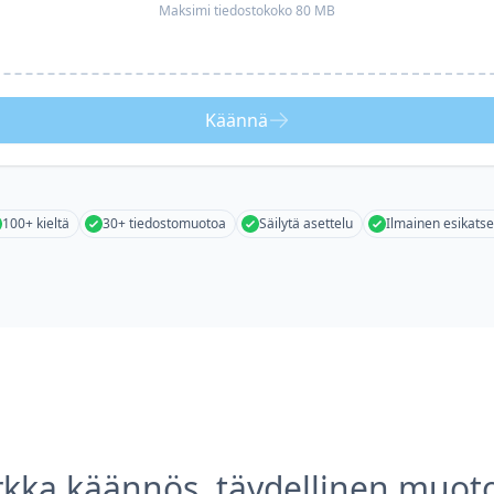
Maksimi tiedostokoko 80 MB
Käännä
100+ kieltä
30+ tiedostomuotoa
Säilytä asettelu
Ilmainen esikatse
rkka käännös, täydellinen muoto