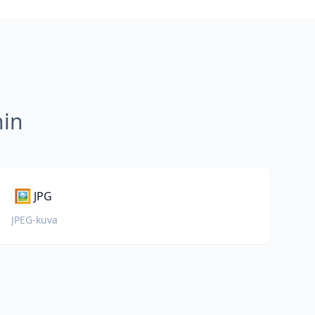
hin
🖼️
JPG
JPEG-kuva