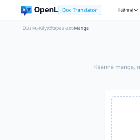
Doc Translator
Käännä
Etusivu
›
Käyttötapaukset
›
Manga
Käännä manga, ma