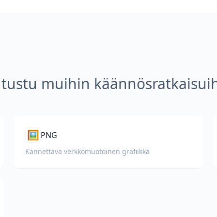
tustu muihin käännösratkaisui
🖼️
PNG
Kannettava verkkomuotoinen grafiikka