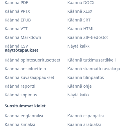
Käännä PDF
Käännä DOCX
Käännä PPTX
Käännä XLSX
Käännä EPUB
Käännä SRT
Käännä VTT
Käännä HTML
Käännä Markdown
Käännä ZIP-tiedostot
Käännä CSV
Näytä kaikki
Käyttötapaukset
Käännä opintosuoritusotteet
Käännä tutkimusartikkeli
Käännä ansioluettelo
Käännä skannattu asiakirja
Käännä kuvakaappaukset
Käännä tilinpäätös
Käännä raportti
Käännä ohje
Käännä sopimus
Näytä kaikki
Suosituimmat kielet
Käännä englanniksi
Käännä espanjaksi
Käännä kiinaksi
Käännä arabiaksi