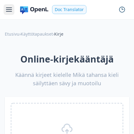
Doc Translator
Etusivu
›
Käyttötapaukset
›
Kirje
Online-kirjekääntäjä
Käännä kirjeet kielelle Mikä tahansa kieli
säilyttäen sävy ja muotoilu