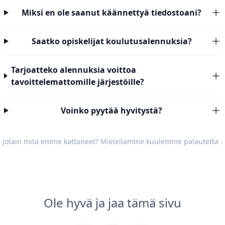
Miksi en ole saanut käännettyä tiedostoani?
Saatko opiskelijat koulutusalennuksia?
Tarjoatteko alennuksia voittoa
tavoittelemattomille järjestöille?
Voinko pyytää hyvitystä?
Jotain mitä emme kattaneet? Mielellämme kuulemme
palautetta
.
Ole hyvä ja jaa tämä sivu