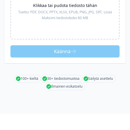
Klikkaa tai pudota tiedosto tähän
Tuettu:
PDF, DOCX, PPTX, XLSX, EPUB, PNG, JPG, SRT,
Lisää
Maksimi tiedostokoko 80 MB
Käännä
100+ kieltä
30+ tiedostomuotoa
Säilytä asettelu
Ilmainen esikatselu