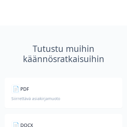
Tutustu muihin
käännösratkaisuihin
📄
PDF
Siirrettävä asiakirjamuoto
📄
DOCX