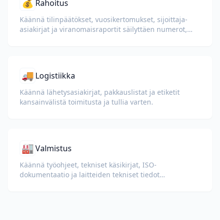
💰
Rahoitus
Käännä tilinpäätökset, vuosikertomukset, sijoittaja-
asiakirjat ja viranomaisraportit säilyttäen numerot,
taulukot ja vaatimustenmukaisuusmuotoilun.
🚚
Logistiikka
Käännä lähetysasiakirjat, pakkauslistat ja etiketit
kansainvälistä toimitusta ja tullia varten.
🏭
Valmistus
Käännä työohjeet, tekniset käsikirjat, ISO-
dokumentaatio ja laitteiden tekniset tiedot
kansainvälisille tehtaille ja toimitusketjuille.