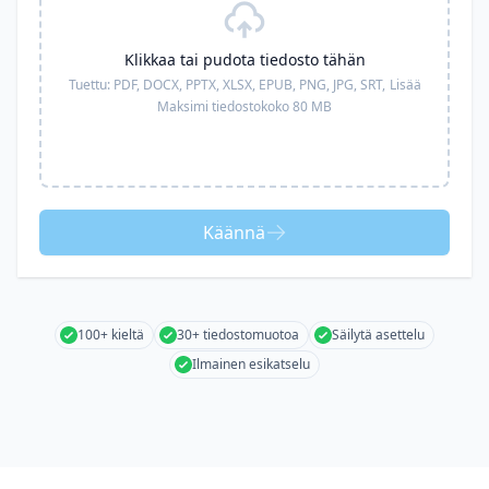
Klikkaa tai pudota tiedosto tähän
Tuettu:
PDF, DOCX, PPTX, XLSX, EPUB, PNG, JPG, SRT,
Lisää
Maksimi tiedostokoko 80 MB
Käännä
100+ kieltä
30+ tiedostomuotoa
Säilytä asettelu
Ilmainen esikatselu