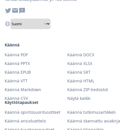
Käännä
Käännä PDF
Käännä DOCX
Käännä PPTX
Käännä XLSX
Käännä EPUB
Käännä SRT
Käännä VTT
Käännä HTML
Käännä Markdown
Käännä ZIP-tiedostot
Käännä CSV
Näytä kaikki
Käyttötapaukset
Käännä opintosuoritusotteet
Käännä tutkimusartikkeli
Käännä ansioluettelo
Käännä skannattu asiakirja
Käännä kuvakaappaukset
Käännä tilinpäätös