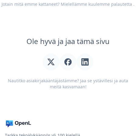
Jotain mitä emme kattaneet? Mielellämme kuulemme
palautetta
.
Ole hyvä ja jaa tämä sivu
Nautitko asiakirjakääntäjästämme? Jaa se ystävillesi ja auta
meitä kasvamaan!
Tarkka tekoälykäännös yli 100 kielellä