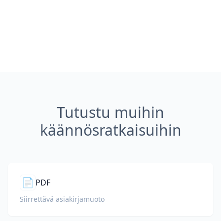
Tutustu muihin
käännösratkaisuihin
📄
PDF
Siirrettävä asiakirjamuoto