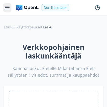
Doc Translator
Etusivu
›
Käyttötapaukset
›
Lasku
Verkkopohjainen
laskunkääntäjä
Käännä laskut kielelle Mikä tahansa kieli
säilyttäen rivitiedot, summat ja kauppaehdot