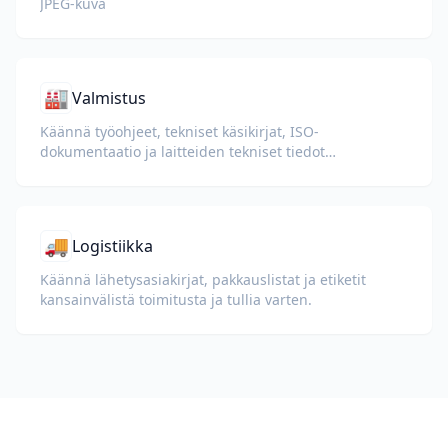
JPEG-kuva
🏭
Valmistus
Käännä työohjeet, tekniset käsikirjat, ISO-
dokumentaatio ja laitteiden tekniset tiedot
kansainvälisille tehtaille ja toimitusketjuille.
🚚
Logistiikka
Käännä lähetysasiakirjat, pakkauslistat ja etiketit
kansainvälistä toimitusta ja tullia varten.