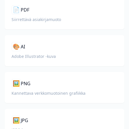
📄
PDF
Siirrettävä asiakirjamuoto
🎨
AI
Adobe Illustrator -kuva
🖼️
PNG
Kannettava verkkomuotoinen grafiikka
🖼️
JPG