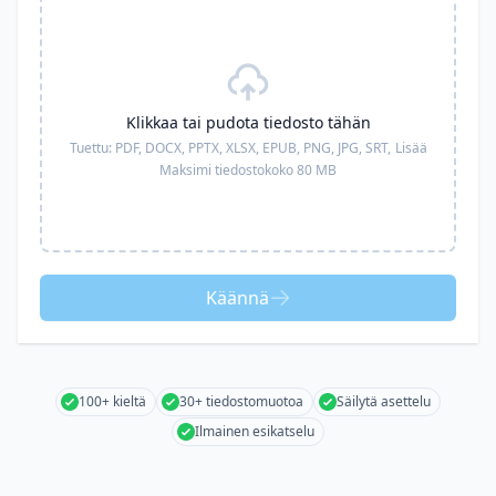
Klikkaa tai pudota tiedosto tähän
Tuettu:
PDF, DOCX, PPTX, XLSX, EPUB, PNG, JPG, SRT,
Lisää
Maksimi tiedostokoko 80 MB
Käännä
100+ kieltä
30+ tiedostomuotoa
Säilytä asettelu
Ilmainen esikatselu