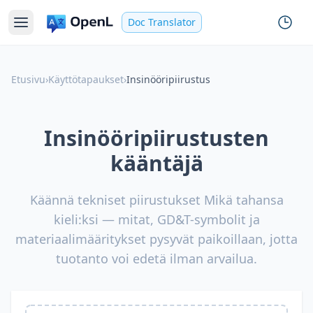
Doc Translator
Etusivu
›
Käyttötapaukset
›
Insinööripiirustus
Insinööripiirustusten
kääntäjä
Käännä tekniset piirustukset Mikä tahansa
kieli:ksi — mitat, GD&T-symbolit ja
materiaalimääritykset pysyvät paikoillaan, jotta
tuotanto voi edetä ilman arvailua.