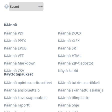
Käännä
Käännä PDF
Käännä DOCX
Käännä PPTX
Käännä XLSX
Käännä EPUB
Käännä SRT
Käännä VTT
Käännä HTML
Käännä Markdown
Käännä ZIP-tiedostot
Käännä CSV
Näytä kaikki
Käyttötapaukset
Käännä opintosuoritusotteet
Käännä tutkimusartikkeli
Käännä ansioluettelo
Käännä skannattu asiakirja
Käännä kuvakaappaukset
Käännä tilinpäätös
Käännä raportti
Käännä ohje