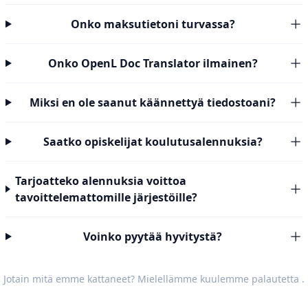
Onko maksutietoni turvassa?
Onko OpenL Doc Translator ilmainen?
Miksi en ole saanut käännettyä tiedostoani?
Saatko opiskelijat koulutusalennuksia?
Tarjoatteko alennuksia voittoa
tavoittelemattomille järjestöille?
Voinko pyytää hyvitystä?
Jotain mitä emme kattaneet? Mielellämme kuulemme
palautetta
.