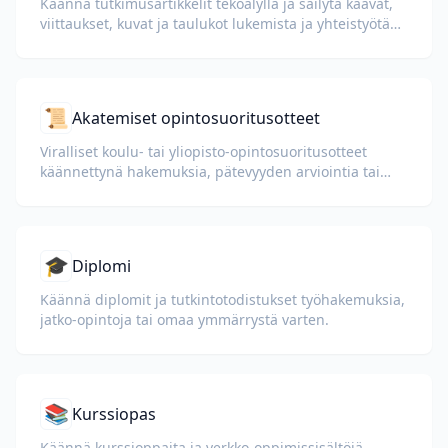
Käännä tutkimusartikkelit tekoälyllä ja säilytä kaavat,
viittaukset, kuvat ja taulukot lukemista ja yhteistyötä
varten.
📜
Akatemiset opintosuoritusotteet
Viralliset koulu- tai yliopisto-opintosuoritusotteet
käännettynä hakemuksia, pätevyyden arviointia tai
viisumihakemuksia varten.
🎓
Diplomi
Käännä diplomit ja tutkintotodistukset työhakemuksia,
jatko-opintoja tai omaa ymmärrystä varten.
📚
Kurssiopas
Käännä kurssioppaita ja verkko-oppimissisältöjä