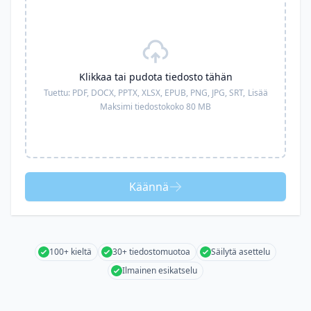
Klikkaa tai pudota tiedosto tähän
Tuettu:
PDF, DOCX, PPTX, XLSX, EPUB, PNG, JPG, SRT,
Lisää
Maksimi tiedostokoko 80 MB
Käännä
100+ kieltä
30+ tiedostomuotoa
Säilytä asettelu
Ilmainen esikatselu