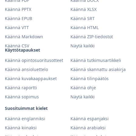
Käännä PDF
Käännä DOCX
Käännä PPTX
Käännä XLSX
Käännä EPUB
Käännä SRT
Käännä VTT
Käännä HTML
Käännä Markdown
Käännä ZIP-tiedostot
Käännä CSV
Näytä kaikki
Käyttötapaukset
Käännä opintosuoritusotteet
Käännä tutkimusartikkeli
Käännä ansioluettelo
Käännä skannattu asiakirja
Käännä kuvakaappaukset
Käännä tilinpäätös
Käännä raportti
Käännä ohje
Käännä sopimus
Näytä kaikki
Suosituimmat kielet
Käännä englanniksi
Käännä espanjaksi
Käännä kiinaksi
Käännä arabiaksi