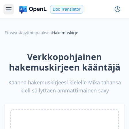
Doc Translator
Etusivu
›
Käyttötapaukset
›
Hakemuskirje
Verkkopohjainen
hakemuskirjeen kääntäjä
Käännä hakemuskirjeesi kielelle Mikä tahansa
kieli säilyttäen ammattimainen sävy