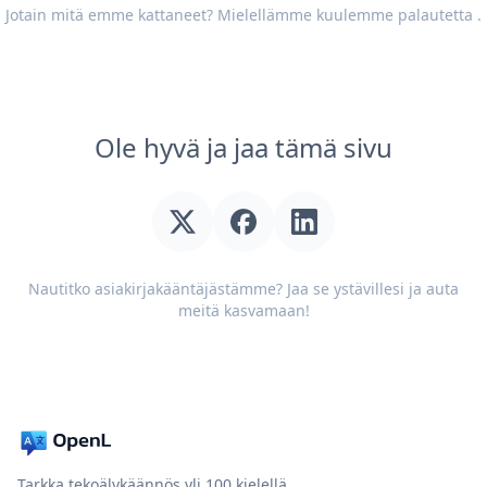
Jotain mitä emme kattaneet? Mielellämme kuulemme
palautetta
.
Ole hyvä ja jaa tämä sivu
Nautitko asiakirjakääntäjästämme? Jaa se ystävillesi ja auta
meitä kasvamaan!
Tarkka tekoälykäännös yli 100 kielellä