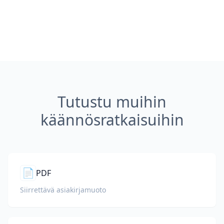
Tutustu muihin
käännösratkaisuihin
📄
PDF
Siirrettävä asiakirjamuoto