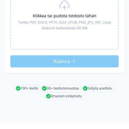
Klikkaa tai pudota tiedosto tähän
Tuettu:
PDF, DOCX, PPTX, XLSX, EPUB, PNG, JPG, SRT,
Lisää
Maksimi tiedostokoko 80 MB
Käännä
100+ kieltä
30+ tiedostomuotoa
Säilytä asettelu
Ilmainen esikatselu