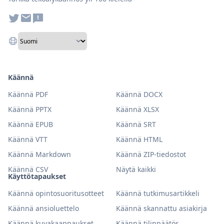
Käännä
Käännä PDF
Käännä DOCX
Käännä PPTX
Käännä XLSX
Käännä EPUB
Käännä SRT
Käännä VTT
Käännä HTML
Käännä Markdown
Käännä ZIP-tiedostot
Käännä CSV
Näytä kaikki
Käyttötapaukset
Käännä opintosuoritusotteet
Käännä tutkimusartikkeli
Käännä ansioluettelo
Käännä skannattu asiakirja
Käännä kuvakaappaukset
Käännä tilinpäätös