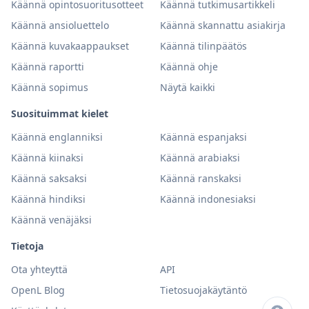
Käännä opintosuoritusotteet
Käännä tutkimusartikkeli
Käännä ansioluettelo
Käännä skannattu asiakirja
Käännä kuvakaappaukset
Käännä tilinpäätös
Käännä raportti
Käännä ohje
Käännä sopimus
Näytä kaikki
Suosituimmat kielet
Käännä englanniksi
Käännä espanjaksi
Käännä kiinaksi
Käännä arabiaksi
Käännä saksaksi
Käännä ranskaksi
Käännä hindiksi
Käännä indonesiaksi
Käännä venäjäksi
Tietoja
Ota yhteyttä
API
OpenL Blog
Tietosuojakäytäntö