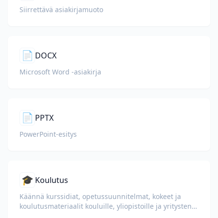
Siirrettävä asiakirjamuoto
📄
DOCX
Microsoft Word -asiakirja
📄
PPTX
PowerPoint-esitys
🎓
Koulutus
Käännä kurssidiat, opetussuunnitelmat, kokeet ja
koulutusmateriaalit kouluille, yliopistoille ja yritysten
oppimisohjelmille.