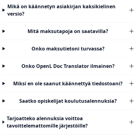
Mikä on käännetyn asiakirjan kaksikielinen
versio?
Mitä maksutapoja on saatavilla?
Onko maksutietoni turvassa?
Onko OpenL Doc Translator ilmainen?
Miksi en ole saanut käännettyä tiedostoani?
Saatko opiskelijat koulutusalennuksia?
Tarjoatteko alennuksia voittoa
tavoittelemattomille järjestöille?