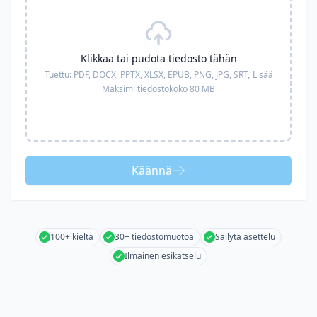
Klikkaa tai pudota tiedosto tähän
Tuettu:
PDF, DOCX, PPTX, XLSX, EPUB, PNG, JPG, SRT,
Lisää
Maksimi tiedostokoko 80 MB
Käännä
100+ kieltä
30+ tiedostomuotoa
Säilytä asettelu
Ilmainen esikatselu