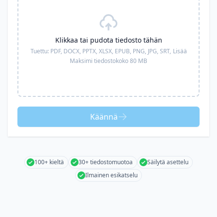
Klikkaa tai pudota tiedosto tähän
Tuettu:
PDF, DOCX, PPTX, XLSX, EPUB, PNG, JPG, SRT,
Lisää
Maksimi tiedostokoko 80 MB
Käännä
100+ kieltä
30+ tiedostomuotoa
Säilytä asettelu
Ilmainen esikatselu