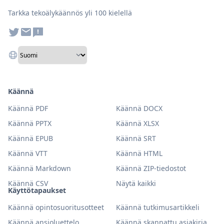
Tarkka tekoälykäännös yli 100 kielellä
Käännä
Käännä PDF
Käännä DOCX
Käännä PPTX
Käännä XLSX
Käännä EPUB
Käännä SRT
Käännä VTT
Käännä HTML
Käännä Markdown
Käännä ZIP-tiedostot
Käännä CSV
Näytä kaikki
Käyttötapaukset
Käännä opintosuoritusotteet
Käännä tutkimusartikkeli
Käännä ansioluettelo
Käännä skannattu asiakirja