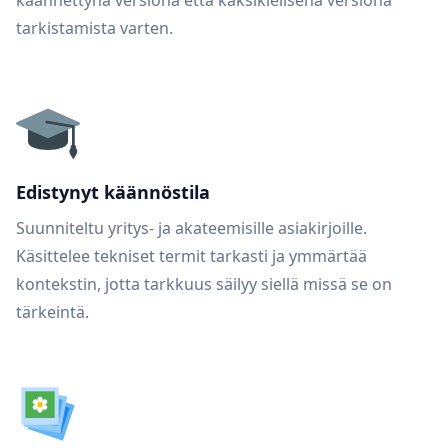
käännettynä versiona että kaksikielisenä versiona
tarkistamista varten.
Edistynyt käännöstila
Suunniteltu yritys- ja akateemisille asiakirjoille.
Käsittelee tekniset termit tarkasti ja ymmärtää
kontekstin, jotta tarkkuus säilyy siellä missä se on
tärkeintä.