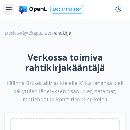
Doc Translator
Etusivu
›
Käyttötapaukset
›
Rahtikirja
Verkossa toimiva
rahtikirjakääntäjä
Käännä B/L-asiakirjat kielelle Mikä tahansa kieli
säilyttäen lähetyksen osapuolet, satamat,
rahtiehdot ja konttitiedot selkeinä