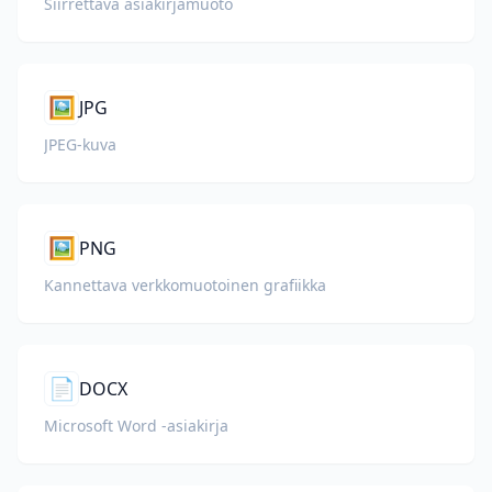
Siirrettävä asiakirjamuoto
🖼️
JPG
JPEG-kuva
🖼️
PNG
Kannettava verkkomuotoinen grafiikka
📄
DOCX
Microsoft Word -asiakirja