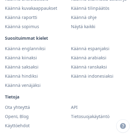
Käännä kuvakaappaukset
Käännä tilinpäätös
Käännä raportti
Käännä ohje
Käännä sopimus
Näytä kaikki
Suosituimmat kielet
Käännä englanniksi
Käännä espanjaksi
Käännä kiinaksi
Käännä arabiaksi
Käännä saksaksi
Käännä ranskaksi
Käännä hindiksi
Käännä indonesiaksi
Käännä venäjäksi
Tietoja
Ota yhteyttä
API
OpenL Blog
Tietosuojakäytäntö
Käyttöehdot