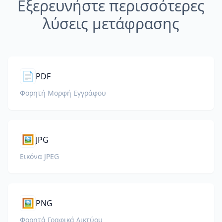
Εξερευνήστε περισσότερες
λύσεις μετάφρασης
📄
PDF
Φορητή Μορφή Εγγράφου
🖼️
JPG
Εικόνα JPEG
🖼️
PNG
Φορητά Γραφικά Δικτύου