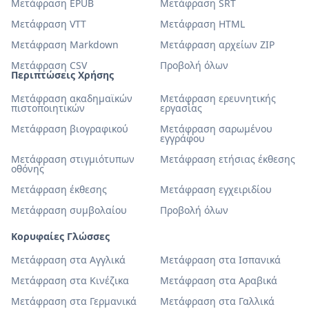
Μετάφραση EPUB
Μετάφραση SRT
Μετάφραση VTT
Μετάφραση HTML
Μετάφραση Markdown
Μετάφραση αρχείων ZIP
Μετάφραση CSV
Προβολή όλων
Περιπτώσεις Χρήσης
Μετάφραση ακαδημαϊκών
Μετάφραση ερευνητικής
πιστοποιητικών
εργασίας
Μετάφραση βιογραφικού
Μετάφραση σαρωμένου
εγγράφου
Μετάφραση στιγμιότυπων
Μετάφραση ετήσιας έκθεσης
οθόνης
Μετάφραση έκθεσης
Μετάφραση εγχειριδίου
Μετάφραση συμβολαίου
Προβολή όλων
Κορυφαίες Γλώσσες
Μετάφραση στα Αγγλικά
Μετάφραση στα Ισπανικά
Μετάφραση στα Κινέζικα
Μετάφραση στα Αραβικά
Μετάφραση στα Γερμανικά
Μετάφραση στα Γαλλικά