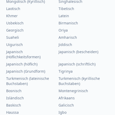
Mongolisch (Kyrillisch)
Singhalesisch
Laotisch
Tibetisch
Khmer
Latein
Usbekisch
Birmanisch
Georgisch
Oriya
Suaheli
Amharisch
Uigurisch
Jiddisch
Japanisch
Japanisch (bescheiden)
(Höflichkeitsformen)
Japanisch (höflich)
Japanisch (schriftlich)
Japanisch (Grundform)
Tigrinya
Turkmenisch (lateinische
Turkmenisch (kyrillische
Buchstaben)
Buchstaben)
Bosnisch
Montenegrinisch
Isländisch
Afrikaans
Baskisch
Galicisch
Haussa
Igbo