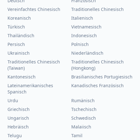
Deutsch
Französisch
Vereinfachtes Chinesisch
Traditionelles Chinesisch
Koreanisch
Italienisch
Türkisch
Vietnamesisch
Thailändisch
Indonesisch
Persisch
Polnisch
Ukrainisch
Niederländisch
Traditionelles Chinesisch
Traditionelles Chinesisch
(Taiwan)
(Hongkong)
Kantonesisch
Brasilianisches Portugiesisch
Lateinamerikanisches
Kanadisches Französisch
Spanisch
Urdu
Rumänisch
Griechisch
Tschechisch
Ungarisch
Schwedisch
Hebräisch
Malaiisch
Telugu
Tamil