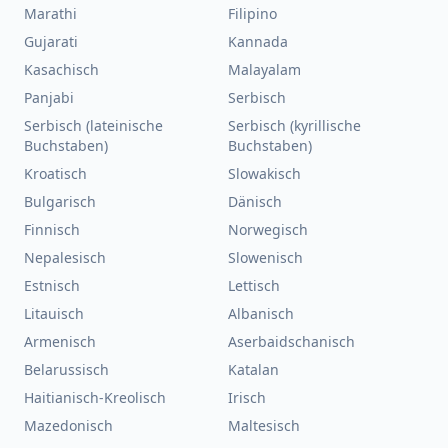
Marathi
Filipino
Gujarati
Kannada
Kasachisch
Malayalam
Panjabi
Serbisch
Serbisch (lateinische
Serbisch (kyrillische
Buchstaben)
Buchstaben)
Kroatisch
Slowakisch
Bulgarisch
Dänisch
Finnisch
Norwegisch
Nepalesisch
Slowenisch
Estnisch
Lettisch
Litauisch
Albanisch
Armenisch
Aserbaidschanisch
Belarussisch
Katalan
Haitianisch-Kreolisch
Irisch
Mazedonisch
Maltesisch