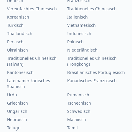
Deutsch
Französisch
Vereinfachtes Chinesisch
Traditionelles Chinesisch
Koreanisch
Italienisch
Türkisch
Vietnamesisch
Thailändisch
Indonesisch
Persisch
Polnisch
Ukrainisch
Niederländisch
Traditionelles Chinesisch
Traditionelles Chinesisch
(Taiwan)
(Hongkong)
Kantonesisch
Brasilianisches Portugiesisch
Lateinamerikanisches
Kanadisches Französisch
Spanisch
Urdu
Rumänisch
Griechisch
Tschechisch
Ungarisch
Schwedisch
Hebräisch
Malaiisch
Telugu
Tamil