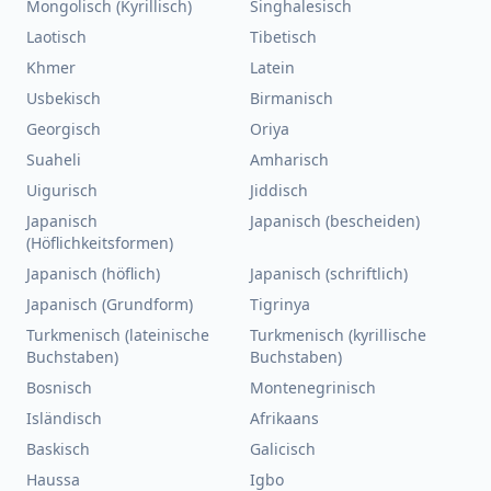
Mongolisch (Kyrillisch)
Singhalesisch
Laotisch
Tibetisch
Khmer
Latein
Usbekisch
Birmanisch
Georgisch
Oriya
Suaheli
Amharisch
Uigurisch
Jiddisch
Japanisch
Japanisch (bescheiden)
(Höflichkeitsformen)
Japanisch (höflich)
Japanisch (schriftlich)
Japanisch (Grundform)
Tigrinya
Turkmenisch (lateinische
Turkmenisch (kyrillische
Buchstaben)
Buchstaben)
Bosnisch
Montenegrinisch
Isländisch
Afrikaans
Baskisch
Galicisch
Haussa
Igbo