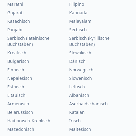
Marathi
Filipino
Gujarati
Kannada
Kasachisch
Malayalam
Panjabi
Serbisch
Serbisch (lateinische
Serbisch (kyrillische
Buchstaben)
Buchstaben)
Kroatisch
Slowakisch
Bulgarisch
Dänisch
Finnisch
Norwegisch
Nepalesisch
Slowenisch
Estnisch
Lettisch
Litauisch
Albanisch
Armenisch
Aserbaidschanisch
Belarussisch
Katalan
Haitianisch-Kreolisch
Irisch
Mazedonisch
Maltesisch