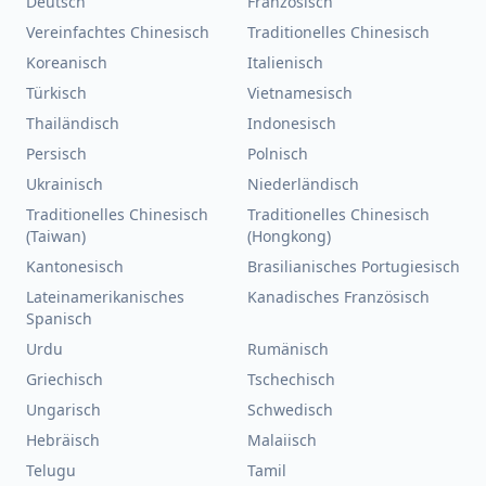
Deutsch
Französisch
Vereinfachtes Chinesisch
Traditionelles Chinesisch
Koreanisch
Italienisch
Türkisch
Vietnamesisch
Thailändisch
Indonesisch
Persisch
Polnisch
Ukrainisch
Niederländisch
Traditionelles Chinesisch
Traditionelles Chinesisch
(Taiwan)
(Hongkong)
Kantonesisch
Brasilianisches Portugiesisch
Lateinamerikanisches
Kanadisches Französisch
Spanisch
Urdu
Rumänisch
Griechisch
Tschechisch
Ungarisch
Schwedisch
Hebräisch
Malaiisch
Telugu
Tamil