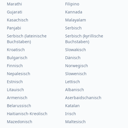
Marathi
Filipino
Gujarati
Kannada
Kasachisch
Malayalam
Panjabi
Serbisch
Serbisch (lateinische
Serbisch (kyrillische
Buchstaben)
Buchstaben)
Kroatisch
Slowakisch
Bulgarisch
Dänisch
Finnisch
Norwegisch
Nepalesisch
Slowenisch
Estnisch
Lettisch
Litauisch
Albanisch
Armenisch
Aserbaidschanisch
Belarussisch
Katalan
Haitianisch-Kreolisch
Irisch
Mazedonisch
Maltesisch