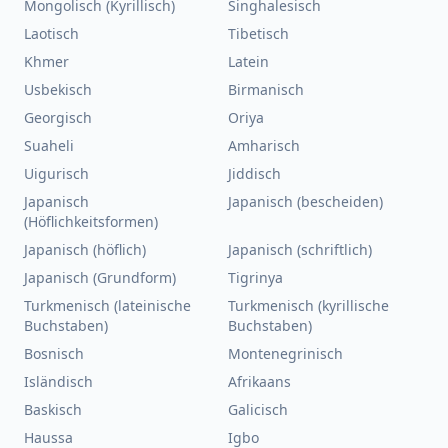
Mongolisch (Kyrillisch)
Singhalesisch
Laotisch
Tibetisch
Khmer
Latein
Usbekisch
Birmanisch
Georgisch
Oriya
Suaheli
Amharisch
Uigurisch
Jiddisch
Japanisch
Japanisch (bescheiden)
(Höflichkeitsformen)
Japanisch (höflich)
Japanisch (schriftlich)
Japanisch (Grundform)
Tigrinya
Turkmenisch (lateinische
Turkmenisch (kyrillische
Buchstaben)
Buchstaben)
Bosnisch
Montenegrinisch
Isländisch
Afrikaans
Baskisch
Galicisch
Haussa
Igbo