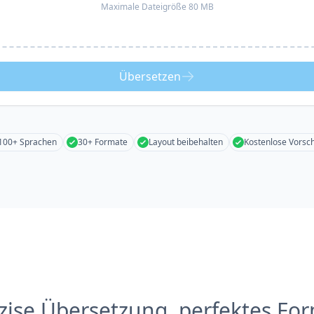
Maximale Dateigröße 80 MB
Übersetzen
100+ Sprachen
30+ Formate
Layout beibehalten
Kostenlose Vorsc
zise Übersetzung, perfektes Fo