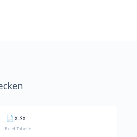
ecken
📄
XLSX
Excel-Tabelle