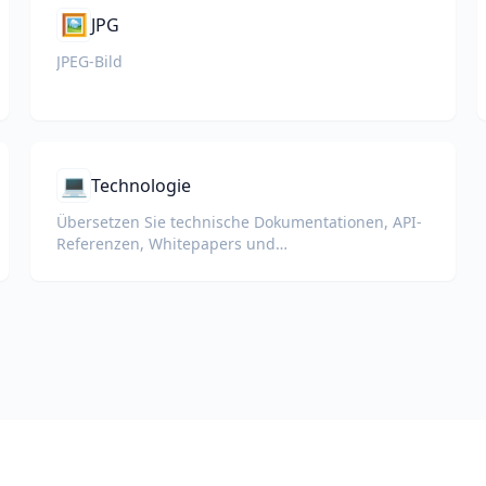
🖼️
JPG
JPEG-Bild
💻
Technologie
Übersetzen Sie technische Dokumentationen, API-
Referenzen, Whitepapers und
Entwicklerhandbücher unter Beibehaltung von
Code-Snippets, Formatierung und technischer
Terminologie.