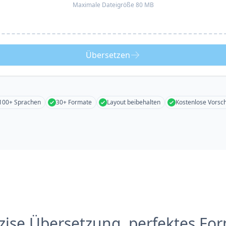
Maximale Dateigröße 80 MB
Übersetzen
100+ Sprachen
30+ Formate
Layout beibehalten
Kostenlose Vorsc
zise Übersetzung, perfektes Fo