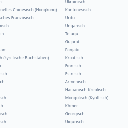
h
Ukrainisch
onelles Chinesisch (Hongkong)
Kantonesisch
sches Französisch
Urdu
hisch
Ungarisch
ch
Telugu
Gujarati
lam
Panjabi
h (kyrillische Buchstaben)
Kroatisch
h
Finnisch
isch
Estnisch
sch
Armenisch
n
Haitianisch-Kreolisch
isch
Mongolisch (Kyrillisch)
ch
Khmer
isch
Georgisch
sch
Uigurisch