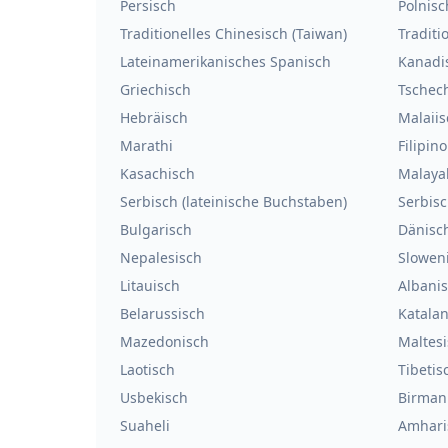
Persisch
Polnisc
Traditionelles Chinesisch (Taiwan)
Traditi
Lateinamerikanisches Spanisch
Kanadi
Griechisch
Tschec
Hebräisch
Malaiis
Marathi
Filipino
Kasachisch
Malaya
Serbisch (lateinische Buchstaben)
Serbisc
Bulgarisch
Dänisc
Nepalesisch
Slowen
Litauisch
Albani
Belarussisch
Katala
Mazedonisch
Maltes
Laotisch
Tibetis
Usbekisch
Birman
Suaheli
Amhari