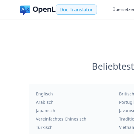
Doc Translator
Übersetze
Beliebtes
Englisch
Britisc
Arabisch
Portugi
Japanisch
Javanis
Vereinfachtes Chinesisch
Traditi
Türkisch
Vietna