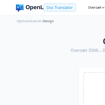
Doc Translator
Oversæt
Hjem
›
Industrier
›
Design
Oversæt IDML-, IN