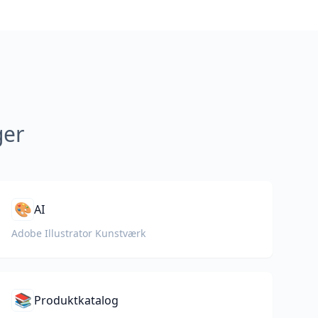
ger
🎨
AI
Adobe Illustrator Kunstværk
📚
Produktkatalog