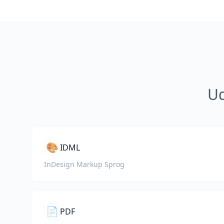
Ud
🎨
IDML
InDesign Markup Sprog
📄
PDF