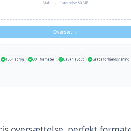
Maksimal filstørrelse 80 MB
Oversæt
100+ sprog
30+ formater
Bevar layout
Gratis forhåndsvisning
is oversættelse, perfekt format