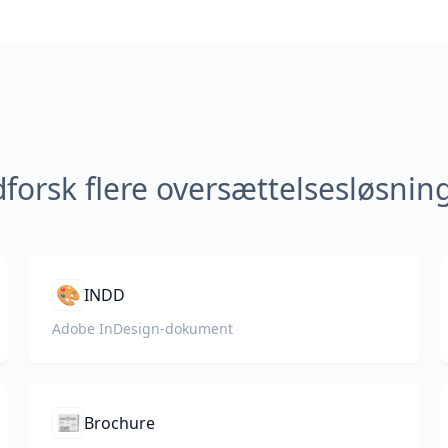
forsk flere oversættelsesløsnin
🎨
INDD
Adobe InDesign-dokument
📰
Brochure