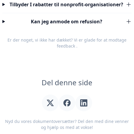
Tilbyder I rabatter til nonprofit-organisationer?
Kan jeg anmode om refusion?
Er der noget, vi ikke har dækket? Vi er glade for at modtage
feedback
.
Del denne side
Nyd du vores dokumentoversætter? Del den med dine venner
og hjælp os med at vokse!