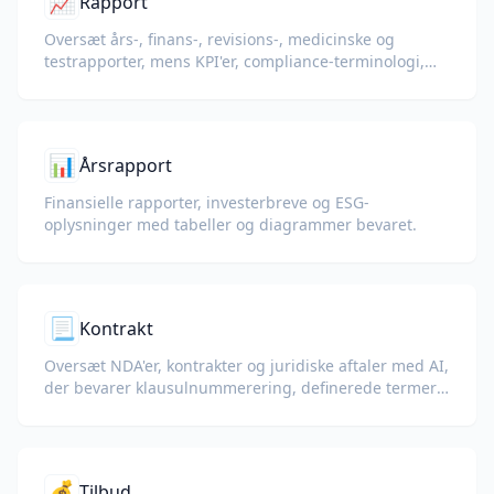
📈
Rapport
Oversæt års-, finans-, revisions-, medicinske og
testrapporter, mens KPI'er, compliance-terminologi,
gennemgangsnoter og bevisudstillinger bevares.
📊
Årsrapport
Finansielle rapporter, investerbreve og ESG-
oplysninger med tabeller og diagrammer bevaret.
📃
Kontrakt
Oversæt NDA'er, kontrakter og juridiske aftaler med AI,
der bevarer klausulnummerering, definerede termer
og underskriftsblokke.
💰
Tilbud