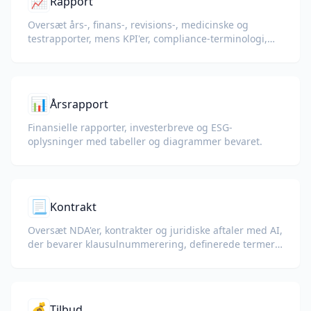
📈
Rapport
Oversæt års-, finans-, revisions-, medicinske og
testrapporter, mens KPI'er, compliance-terminologi,
gennemgangsnoter og bevisudstillinger bevares.
📊
Årsrapport
Finansielle rapporter, investerbreve og ESG-
oplysninger med tabeller og diagrammer bevaret.
📃
Kontrakt
Oversæt NDA'er, kontrakter og juridiske aftaler med AI,
der bevarer klausulnummerering, definerede termer
og underskriftsblokke.
💰
Tilbud