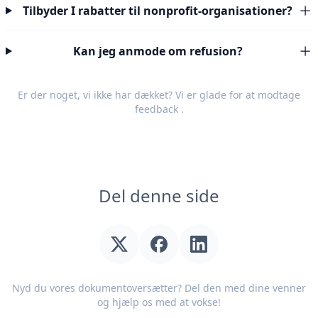
Tilbyder I rabatter til nonprofit-organisationer?
Kan jeg anmode om refusion?
Er der noget, vi ikke har dækket? Vi er glade for at modtage
feedback
.
Del denne side
Nyd du vores dokumentoversætter? Del den med dine venner
og hjælp os med at vokse!