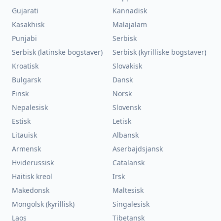
Gujarati
Kannadisk
Kasakhisk
Malajalam
Punjabi
Serbisk
Serbisk (latinske bogstaver)
Serbisk (kyrilliske bogstaver)
Kroatisk
Slovakisk
Bulgarsk
Dansk
Finsk
Norsk
Nepalesisk
Slovensk
Estisk
Letisk
Litauisk
Albansk
Armensk
Aserbajdsjansk
Hviderussisk
Catalansk
Haitisk kreol
Irsk
Makedonsk
Maltesisk
Mongolsk (kyrillisk)
Singalesisk
Laos
Tibetansk