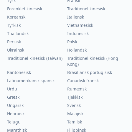
Tysk
Fransk
Forenklet kinesisk
Traditionel kinesisk
Koreansk
Italiensk
Tyrkisk
Vietnamesisk
Thailandsk
Indonesisk
Persisk
Polsk
Ukrainsk
Hollandsk
Traditionel kinesisk (Taiwan)
Traditionel kinesisk (Hong
Kong)
Kantonesisk
Brasiliansk portugisisk
Latinamerikansk spansk
Canadisk fransk
Urdu
Rumænsk
Græsk
Tjekkisk
Ungarsk
Svensk
Hebraisk
Malajisk
Telugu
Tamilsk
Marathisk
Filippinsk