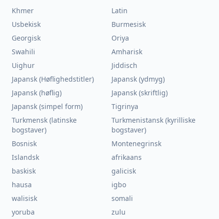
Khmer
Latin
Usbekisk
Burmesisk
Georgisk
Oriya
Swahili
Amharisk
Uighur
Jiddisch
Japansk (Høflighedstitler)
Japansk (ydmyg)
Japansk (høflig)
Japansk (skriftlig)
Japansk (simpel form)
Tigrinya
Turkmensk (latinske
Turkmenistansk (kyrilliske
bogstaver)
bogstaver)
Bosnisk
Montenegrinsk
Islandsk
afrikaans
baskisk
galicisk
hausa
igbo
walisisk
somali
yoruba
zulu