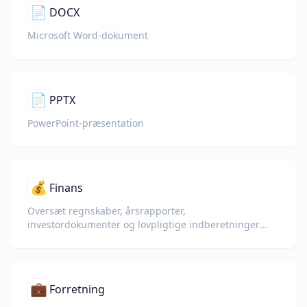
📄
DOCX
Microsoft Word-dokument
📄
PPTX
PowerPoint-præsentation
💰
Finans
Oversæt regnskaber, årsrapporter,
investordokumenter og lovpligtige indberetninger
med bevarelse af tal, tabeller og compliance-
formatering.
💼
Forretning