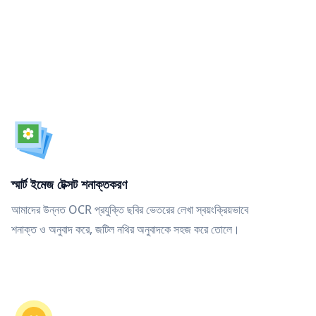
স্মার্ট ইমেজ টেক্সট শনাক্তকরণ
আমাদের উন্নত OCR প্রযুক্তি ছবির ভেতরের লেখা স্বয়ংক্রিয়ভাবে
শনাক্ত ও অনুবাদ করে, জটিল নথির অনুবাদকে সহজ করে তোলে।