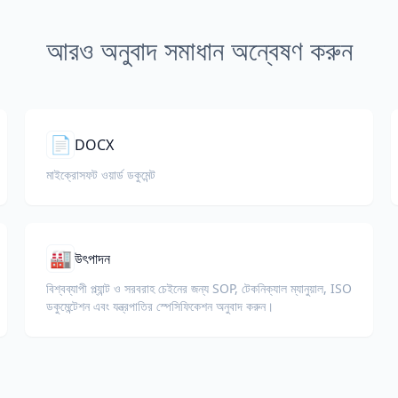
আরও অনুবাদ সমাধান অন্বেষণ করুন
📄
DOCX
মাইক্রোসফট ওয়ার্ড ডকুমেন্ট
🏭
উৎপাদন
বিশ্বব্যাপী প্ল্যান্ট ও সরবরাহ চেইনের জন্য SOP, টেকনিক্যাল ম্যানুয়াল, ISO
ডকুমেন্টেশন এবং যন্ত্রপাতির স্পেসিফিকেশন অনুবাদ করুন।