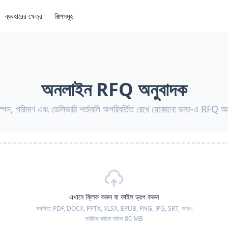
ব্যবহারের ক্ষেত্র
শিল্পসমূহ
অনলাইন RFQ অনুবাদক
পেস, পরিমাণ এবং ডেলিভারি শর্তাবলি অপরিবর্তিত রেখে যেকোনো ভাষা-এ RFQ অন
এখানে ক্লিক করুন বা ফাইল ড্রপ করুন
সমর্থিত:
PDF, DOCX, PPTX, XLSX, EPUB, PNG, JPG, SRT,
আরও
সর্বাধিক ফাইল সাইজ 80 MB