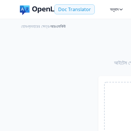
Doc Translator
অনুবাদ
হোম
›
ব্যবহারের ক্ষেত্র
›
আরএফকিউ
আইটেম স্