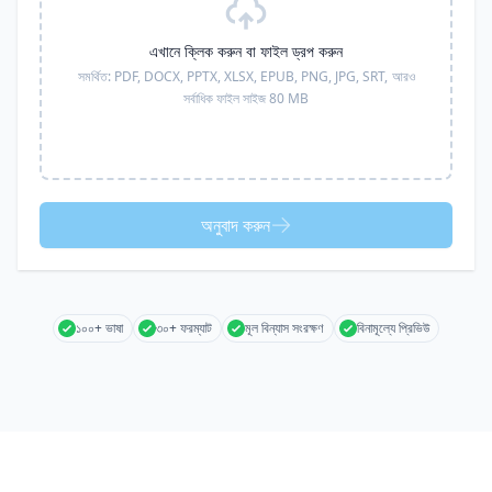
এখানে ক্লিক করুন বা ফাইল ড্রপ করুন
সমর্থিত:
PDF, DOCX, PPTX, XLSX, EPUB, PNG, JPG, SRT,
আরও
সর্বাধিক ফাইল সাইজ 80 MB
অনুবাদ করুন
১০০+ ভাষা
৩০+ ফরম্যাট
মূল বিন্যাস সংরক্ষণ
বিনামূল্যে প্রিভিউ