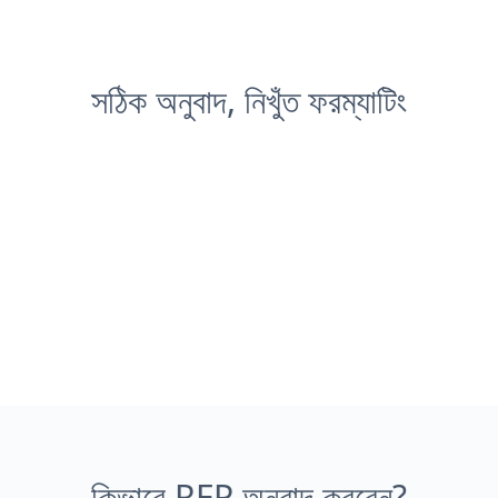
সঠিক অনুবাদ, নিখুঁত ফরম্যাটিং
কিভাবে RFP অনুবাদ করবেন?