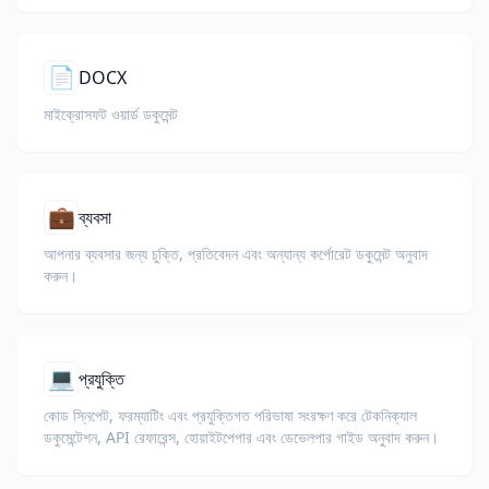
📄
DOCX
মাইক্রোসফট ওয়ার্ড ডকুমেন্ট
💼
ব্যবসা
আপনার ব্যবসার জন্য চুক্তি, প্রতিবেদন এবং অন্যান্য কর্পোরেট ডকুমেন্ট অনুবাদ
করুন।
💻
প্রযুক্তি
কোড স্নিপেট, ফরম্যাটিং এবং প্রযুক্তিগত পরিভাষা সংরক্ষণ করে টেকনিক্যাল
ডকুমেন্টেশন, API রেফারেন্স, হোয়াইটপেপার এবং ডেভেলপার গাইড অনুবাদ করুন।