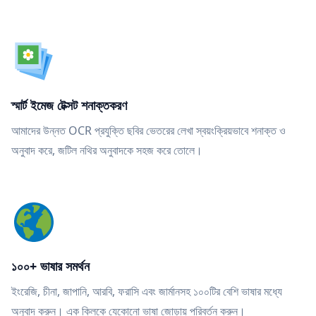
স্মার্ট ইমেজ টেক্সট শনাক্তকরণ
আমাদের উন্নত OCR প্রযুক্তি ছবির ভেতরের লেখা স্বয়ংক্রিয়ভাবে শনাক্ত ও
অনুবাদ করে, জটিল নথির অনুবাদকে সহজ করে তোলে।
১০০+ ভাষার সমর্থন
ইংরেজি, চীনা, জাপানি, আরবি, ফরাসি এবং জার্মানসহ ১০০টির বেশি ভাষার মধ্যে
অনুবাদ করুন। এক ক্লিকে যেকোনো ভাষা জোড়ায় পরিবর্তন করুন।