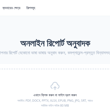
ব্যবহারের ক্ষেত্র
শিল্পসমূহ
অনলাইন রিপোর্ট অনুবাদক
পনার রিপোর্ট যেকোনো ভাষা ভাষায় অনুবাদ করুন, কমপ্লায়েন্স-প্রস্তুত বিন্যাসস
এখানে ক্লিক করুন বা ফাইল ড্রপ করুন
সমর্থিত:
PDF, DOCX, PPTX, XLSX, EPUB, PNG, JPG, SRT,
আরও
সর্বাধিক ফাইল সাইজ 80 MB