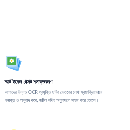
স্মার্ট ইমেজ টেক্সট শনাক্তকরণ
আমাদের উন্নত OCR প্রযুক্তি ছবির ভেতরের লেখা স্বয়ংক্রিয়ভাবে
শনাক্ত ও অনুবাদ করে, জটিল নথির অনুবাদকে সহজ করে তোলে।