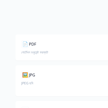
📄
PDF
পোর্টেবল ডকুমেন্ট ফরম্যাট
🖼️
JPG
JPEG ছবি