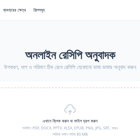
ব্যবহারের ক্ষেত্র
শিল্পসমূহ
অনলাইন রেসিপি অনুবাদক
উপকরণ, ধাপ ও পরিমাণ ঠিক রেখে রেসিপি যেকোনো ভাষা ভাষায় অনুবাদ করুন
এখানে ক্লিক করুন বা ফাইল ড্রপ করুন
সমর্থিত:
PDF, DOCX, PPTX, XLSX, EPUB, PNG, JPG, SRT,
আরও
সর্বাধিক ফাইল সাইজ 80 MB