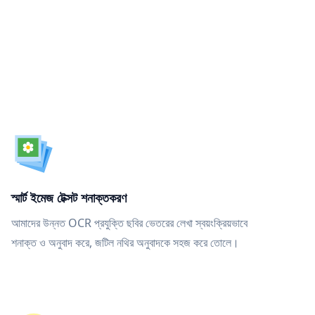
স্মার্ট ইমেজ টেক্সট শনাক্তকরণ
আমাদের উন্নত OCR প্রযুক্তি ছবির ভেতরের লেখা স্বয়ংক্রিয়ভাবে
শনাক্ত ও অনুবাদ করে, জটিল নথির অনুবাদকে সহজ করে তোলে।