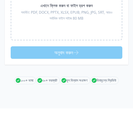
এখানে ক্লিক করুন বা ফাইল ড্রপ করুন
সমর্থিত:
PDF, DOCX, PPTX, XLSX, EPUB, PNG, JPG, SRT,
আরও
সর্বাধিক ফাইল সাইজ 80 MB
অনুবাদ করুন
১০০+ ভাষা
৩০+ ফরম্যাট
মূল বিন্যাস সংরক্ষণ
বিনামূল্যে প্রিভিউ