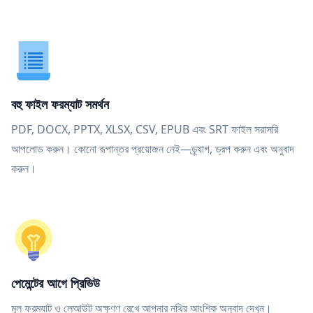
বহু ফাইল ফরম্যাট সমর্থন
PDF, DOCX, PPTX, XLSX, CSV, EPUB এবং SRT ফাইল সরাসরি
আপলোড করুন। কোনো রূপান্তর প্রয়োজন নেই—ড্র্যাগ, ড্রপ করুন এবং অনুবাদ
করুন।
পেমেন্টের আগে প্রিভিউ
মূল ফরম্যাট ও লেআউট অক্ষুণ্ণ রেখে আপনার নথির আংশিক অনুবাদ দেখুন।