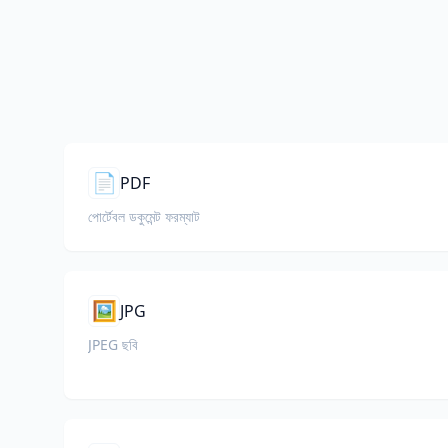
📄
PDF
পোর্টেবল ডকুমেন্ট ফরম্যাট
🖼️
JPG
JPEG ছবি