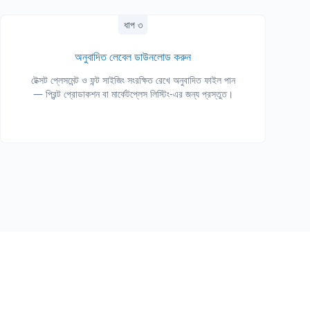
ধাপ ৩
অনুবাদিত লেবেল ডাউনলোড করুন
টেক্সট প্লেসমেন্ট ও ফন্ট সাইজিং সংরক্ষিত রেখে অনুবাদিত ফাইল পান
— প্রিন্ট প্রোডাকশন বা মার্কেটপ্লেস লিস্টিং-এর জন্য প্রস্তুত।