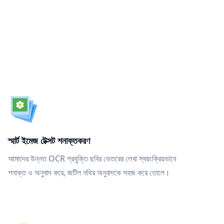
স্মার্ট ইমেজ টেক্সট শনাক্তকরণ
আমাদের উন্নত OCR প্রযুক্তি ছবির ভেতরের লেখা স্বয়ংক্রিয়ভাবে
শনাক্ত ও অনুবাদ করে, জটিল নথির অনুবাদকে সহজ করে তোলে।