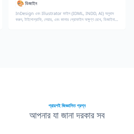
🎨
ডিজাইন
InDesign এবং Illustrator ফাইল (IDML, INDD, AI) অনুবাদ
করুন, টাইপোগ্রাফি, লেয়ার, এবং কালার প্রোফাইল অক্ষুণ্ণ রেখে, ডিজাইনার
এবং ব্র্যান্ড টিমের জন্য।
প্রায়শই জিজ্ঞাসিত প্রশ্ন
আপনার যা জানা দরকার সব