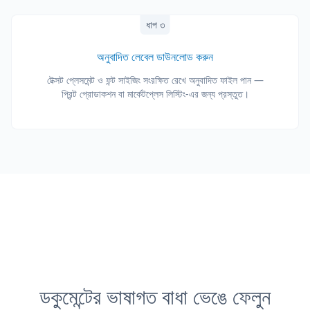
ধাপ ৩
অনুবাদিত লেবেল ডাউনলোড করুন
টেক্সট প্লেসমেন্ট ও ফন্ট সাইজিং সংরক্ষিত রেখে অনুবাদিত ফাইল পান —
প্রিন্ট প্রোডাকশন বা মার্কেটপ্লেস লিস্টিং-এর জন্য প্রস্তুত।
ডকুমেন্টের ভাষাগত বাধা ভেঙে ফেলুন