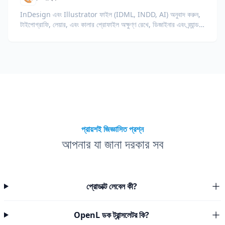
InDesign এবং Illustrator ফাইল (IDML, INDD, AI) অনুবাদ করুন,
টাইপোগ্রাফি, লেয়ার, এবং কালার প্রোফাইল অক্ষুণ্ণ রেখে, ডিজাইনার এবং ব্র্যান্ড
টিমের জন্য।
প্রায়শই জিজ্ঞাসিত প্রশ্ন
আপনার যা জানা দরকার সব
প্রোডাক্ট লেবেল কী?
OpenL ডক ট্রান্সলেটর কি?