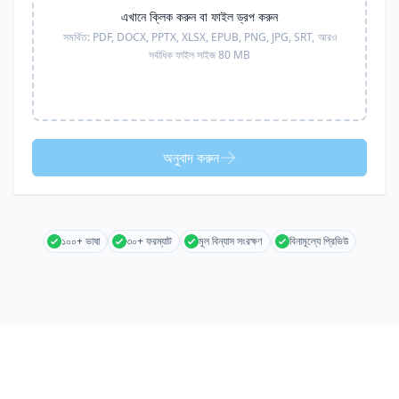
এখানে ক্লিক করুন বা ফাইল ড্রপ করুন
সমর্থিত:
PDF, DOCX, PPTX, XLSX, EPUB, PNG, JPG, SRT,
আরও
সর্বাধিক ফাইল সাইজ 80 MB
অনুবাদ করুন
১০০+ ভাষা
৩০+ ফরম্যাট
মূল বিন্যাস সংরক্ষণ
বিনামূল্যে প্রিভিউ