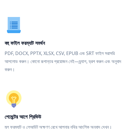
বহু ফাইল ফরম্যাট সমর্থন
PDF, DOCX, PPTX, XLSX, CSV, EPUB এবং SRT ফাইল সরাসরি
আপলোড করুন। কোনো রূপান্তর প্রয়োজন নেই—ড্র্যাগ, ড্রপ করুন এবং অনুবাদ
করুন।
পেমেন্টের আগে প্রিভিউ
মূল ফরম্যাট ও লেআউট অক্ষুণ্ণ রেখে আপনার নথির আংশিক অনুবাদ দেখুন।