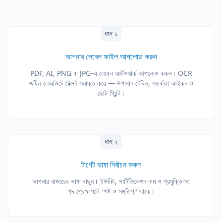
ধাপ ১
আপনার লেবেল ফাইল আপলোড করুন
PDF, AI, PNG বা JPG-এ লেবেল আর্টওয়ার্ক আপলোড করুন। OCR
জটিল লেআউটে টেক্সট সনাক্ত করে — উপাদান টেবিল, সতর্কতা আইকন ও
ছোট প্রিন্ট।
ধাপ ২
টার্গেট ভাষা নির্বাচন করুন
আপনার বাজারের ভাষা বাছুন। ইউনিট, সার্টিফিকেশন নাম ও প্রযুক্তিগত
পদ প্রেক্ষাপটে স্পষ্ট ও সঙ্গতিপূর্ণ থাকে।