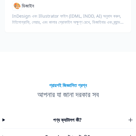
🎨
ডিজাইন
InDesign এবং Illustrator ফাইল (IDML, INDD, AI) অনুবাদ করুন,
টাইপোগ্রাফি, লেয়ার, এবং কালার প্রোফাইল অক্ষুণ্ণ রেখে, ডিজাইনার এবং ব্র্যান্ড
টিমের জন্য।
প্রায়শই জিজ্ঞাসিত প্রশ্ন
আপনার যা জানা দরকার সব
পণ্য ক্যাটালগ কী?