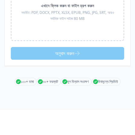
এখানে ক্লিক করুন বা ফাইল ড্রপ করুন
সমর্থিত:
PDF, DOCX, PPTX, XLSX, EPUB, PNG, JPG, SRT,
আরও
সর্বাধিক ফাইল সাইজ 80 MB
অনুবাদ করুন
১০০+ ভাষা
৩০+ ফরম্যাট
মূল বিন্যাস সংরক্ষণ
বিনামূল্যে প্রিভিউ