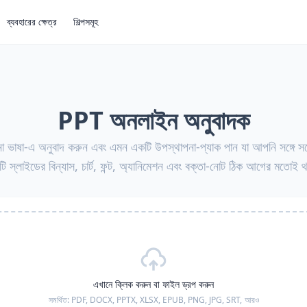
ব্যবহারের ক্ষেত্র
শিল্পসমূহ
PPT অনলাইন অনুবাদক
ভাষা-এ অনুবাদ করুন এবং এমন একটি উপস্থাপনা-প্যাক পান যা আপনি সঙ্গে সঙ্
িটি স্লাইডের বিন্যাস, চার্ট, ফন্ট, অ্যানিমেশন এবং বক্তা-নোট ঠিক আগের মতোই 
এখানে ক্লিক করুন বা ফাইল ড্রপ করুন
সমর্থিত:
PDF, DOCX, PPTX, XLSX, EPUB, PNG, JPG, SRT,
আরও