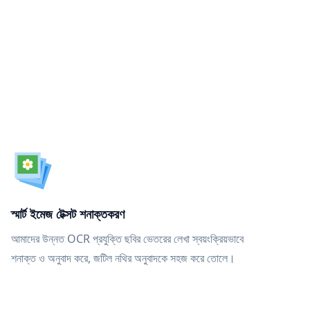
স্মার্ট ইমেজ টেক্সট শনাক্তকরণ
আমাদের উন্নত OCR প্রযুক্তি ছবির ভেতরের লেখা স্বয়ংক্রিয়ভাবে
শনাক্ত ও অনুবাদ করে, জটিল নথির অনুবাদকে সহজ করে তোলে।