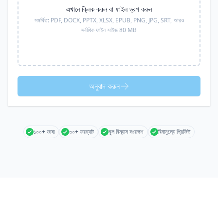
এখানে ক্লিক করুন বা ফাইল ড্রপ করুন
সমর্থিত:
PDF, DOCX, PPTX, XLSX, EPUB, PNG, JPG, SRT,
আরও
সর্বাধিক ফাইল সাইজ 80 MB
অনুবাদ করুন
১০০+ ভাষা
৩০+ ফরম্যাট
মূল বিন্যাস সংরক্ষণ
বিনামূল্যে প্রিভিউ