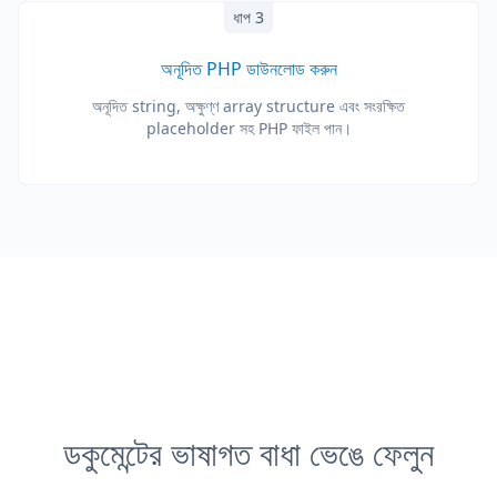
ধাপ 3
অনূদিত PHP ডাউনলোড করুন
অনূদিত string, অক্ষুণ্ণ array structure এবং সংরক্ষিত
placeholder সহ PHP ফাইল পান।
ডকুমেন্টের ভাষাগত বাধা ভেঙে ফেলুন