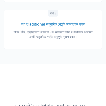
ধাপ ৩
অন traditional অনুবাদিত পেটেন্ট ডাউনলোড করুন
দাবির গঠন, প্রযুক্তিগত পরিভাষা এবং আইনগত ভাষা যথাযথভাবে সংরক্ষিত
একটি অনুবাদিত পেটেন্ট ডকুমেন্ট গ্রহণ করুন।