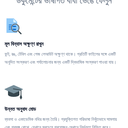
ডকুমেন্টের ভাষাগত বাধা ভেঙে ফেলুন
মূল বিন্যাস অক্ষুণ্ণ রাখুন
ফন্ট, রঙ, টেবিল এবং পেজ লেআউট অক্ষুণ্ণ থাকে। প্রতিটি ফাইলের সঙ্গে একটি
অনূদিত সংস্করণ এবং পর্যালোচনার জন্য একটি দ্বিভাষিক সংস্করণ পাওয়া যায়।
উন্নত অনুবাদ মোড
ব্যবসা ও একাডেমিক নথির জন্য তৈরি। প্রযুক্তিগত পরিভাষা নিখুঁতভাবে সামলায়
এবং প্রসঙ্গ বোঝে, যেখানে সবচেয়ে প্রয়োজন সেখানে নির্ভুলতা নিশ্চিত করে।