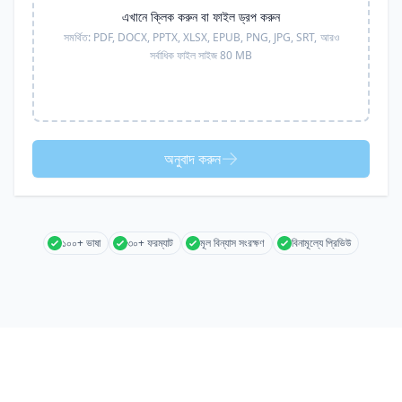
এখানে ক্লিক করুন বা ফাইল ড্রপ করুন
সমর্থিত:
PDF, DOCX, PPTX, XLSX, EPUB, PNG, JPG, SRT,
আরও
সর্বাধিক ফাইল সাইজ 80 MB
অনুবাদ করুন
১০০+ ভাষা
৩০+ ফরম্যাট
মূল বিন্যাস সংরক্ষণ
বিনামূল্যে প্রিভিউ