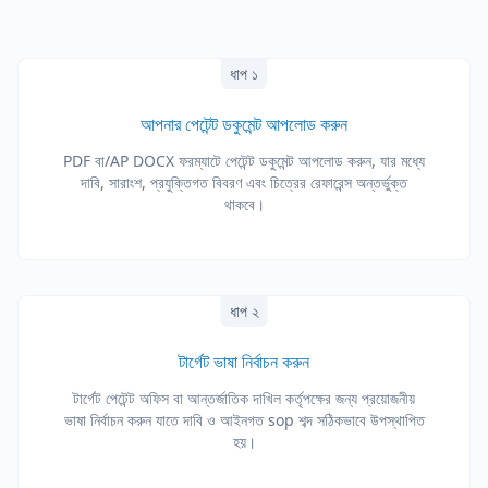
ধাপ ১
আপনার পেটেন্ট ডকুমেন্ট আপলোড করুন
PDF বা/AP DOCX ফরম্যাটে পেটেন্ট ডকুমেন্ট আপলোড করুন, যার মধ্যে
দাবি, সারাংশ, প্রযুক্তিগত বিবরণ এবং চিত্রের রেফারেন্স অন্তর্ভুক্ত
থাকবে।
ধাপ ২
টার্গেট ভাষা নির্বাচন করুন
টার্গেট পেটেন্ট অফিস বা আন্তর্জাতিক দাখিল কর্তৃপক্ষের জন্য প্রয়োজনীয়
ভাষা নির্বাচন করুন যাতে দাবি ও আইনগত sop শব্দ সঠিকভাবে উপস্থাপিত
হয়।