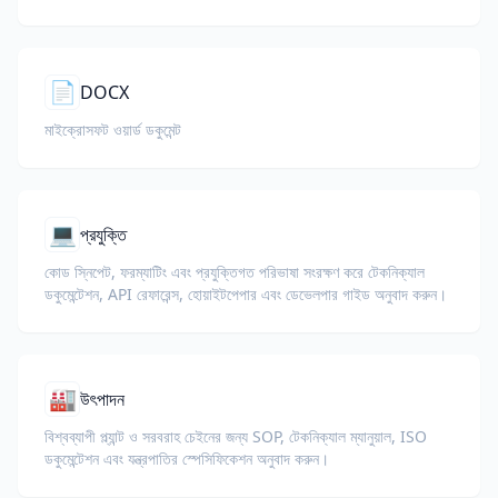
📄
DOCX
মাইক্রোসফট ওয়ার্ড ডকুমেন্ট
💻
প্রযুক্তি
কোড স্নিপেট, ফরম্যাটিং এবং প্রযুক্তিগত পরিভাষা সংরক্ষণ করে টেকনিক্যাল
ডকুমেন্টেশন, API রেফারেন্স, হোয়াইটপেপার এবং ডেভেলপার গাইড অনুবাদ করুন।
🏭
উৎপাদন
বিশ্বব্যাপী প্ল্যান্ট ও সরবরাহ চেইনের জন্য SOP, টেকনিক্যাল ম্যানুয়াল, ISO
ডকুমেন্টেশন এবং যন্ত্রপাতির স্পেসিফিকেশন অনুবাদ করুন।