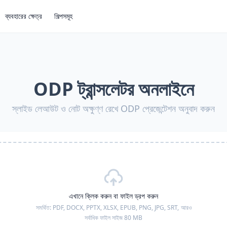
ব্যবহারের ক্ষেত্র
শিল্পসমূহ
ODP ট্রান্সলেটর অনলাইনে
স্লাইড লেআউট ও নোট অক্ষুণ্ণ রেখে ODP প্রেজেন্টেশন অনুবাদ করুন
এখানে ক্লিক করুন বা ফাইল ড্রপ করুন
সমর্থিত:
PDF, DOCX, PPTX, XLSX, EPUB, PNG, JPG, SRT,
আরও
সর্বাধিক ফাইল সাইজ 80 MB