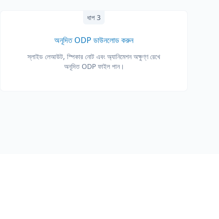
ধাপ 3
অনূদিত ODP ডাউনলোড করুন
স্লাইড লেআউট, স্পিকার নোট এবং অ্যানিমেশন অক্ষুণ্ণ রেখে
অনূদিত ODP ফাইল পান।