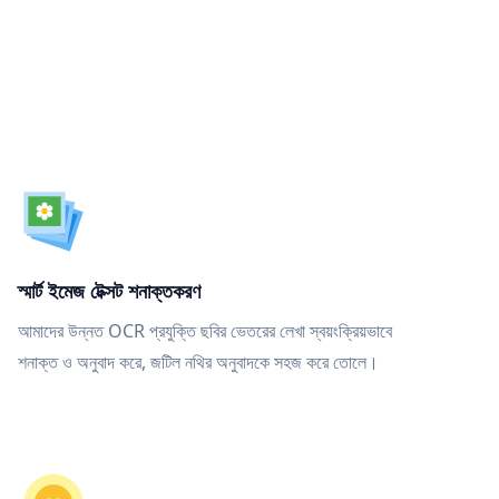
স্মার্ট ইমেজ টেক্সট শনাক্তকরণ
আমাদের উন্নত OCR প্রযুক্তি ছবির ভেতরের লেখা স্বয়ংক্রিয়ভাবে
শনাক্ত ও অনুবাদ করে, জটিল নথির অনুবাদকে সহজ করে তোলে।