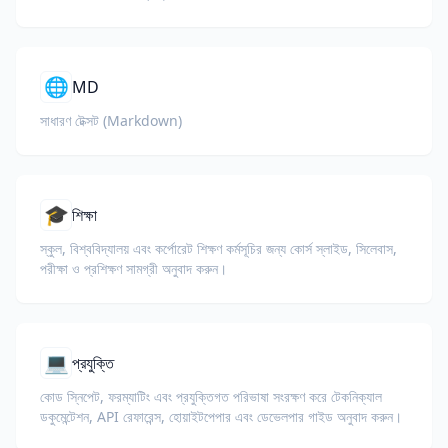
🌐
MD
সাধারণ টেক্সট (Markdown)
🎓
শিক্ষা
স্কুল, বিশ্ববিদ্যালয় এবং কর্পোরেট শিক্ষণ কর্মসূচির জন্য কোর্স স্লাইড, সিলেবাস,
পরীক্ষা ও প্রশিক্ষণ সামগ্রী অনুবাদ করুন।
💻
প্রযুক্তি
কোড স্নিপেট, ফরম্যাটিং এবং প্রযুক্তিগত পরিভাষা সংরক্ষণ করে টেকনিক্যাল
ডকুমেন্টেশন, API রেফারেন্স, হোয়াইটপেপার এবং ডেভেলপার গাইড অনুবাদ করুন।