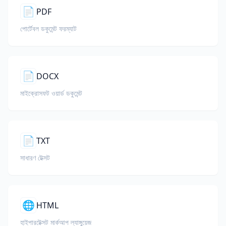
📄
PDF
পোর্টেবল ডকুমেন্ট ফরম্যাট
📄
DOCX
মাইক্রোসফট ওয়ার্ড ডকুমেন্ট
📄
TXT
সাধারণ টেক্সট
🌐
HTML
হাইপারটেক্সট মার্কআপ ল্যাঙ্গুয়েজ