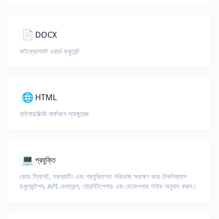
📄
DOCX
মাইক্রোসফট ওয়ার্ড ডকুমেন্ট
🌐
HTML
হাইপারটেক্সট মার্কআপ ল্যাঙ্গুয়েজ
💻
প্রযুক্তি
কোড স্নিপেট, ফরম্যাটিং এবং প্রযুক্তিগত পরিভাষা সংরক্ষণ করে টেকনিক্যাল
ডকুমেন্টেশন, API রেফারেন্স, হোয়াইটপেপার এবং ডেভেলপার গাইড অনুবাদ করুন।