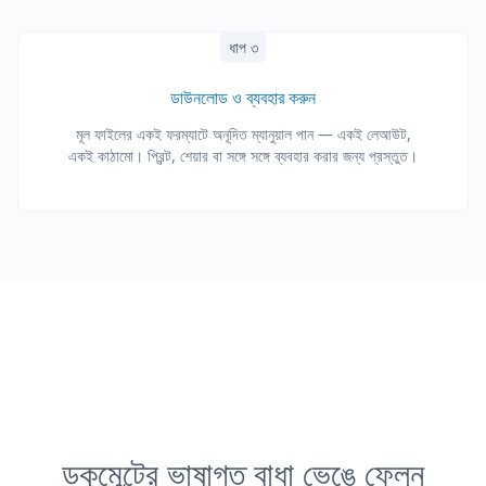
ধাপ ৩
ডাউনলোড ও ব্যবহার করুন
মূল ফাইলের একই ফরম্যাটে অনূদিত ম্যানুয়াল পান — একই লেআউট,
একই কাঠামো। প্রিন্ট, শেয়ার বা সঙ্গে সঙ্গে ব্যবহার করার জন্য প্রস্তুত।
ডকুমেন্টের ভাষাগত বাধা ভেঙে ফেলুন