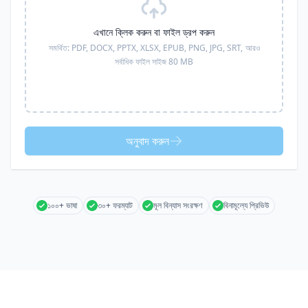
এখানে ক্লিক করুন বা ফাইল ড্রপ করুন
সমর্থিত:
PDF, DOCX, PPTX, XLSX, EPUB, PNG, JPG, SRT,
আরও
সর্বাধিক ফাইল সাইজ 80 MB
অনুবাদ করুন
১০০+ ভাষা
৩০+ ফরম্যাট
মূল বিন্যাস সংরক্ষণ
বিনামূল্যে প্রিভিউ