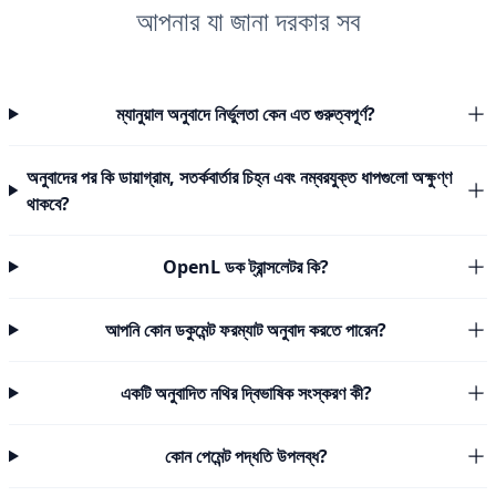
আপনার যা জানা দরকার সব
ম্যানুয়াল অনুবাদে নির্ভুলতা কেন এত গুরুত্বপূর্ণ?
অনুবাদের পর কি ডায়াগ্রাম, সতর্কবার্তার চিহ্ন এবং নম্বরযুক্ত ধাপগুলো অক্ষুণ্ণ
থাকবে?
OpenL ডক ট্রান্সলেটর কি?
আপনি কোন ডকুমেন্ট ফরম্যাট অনুবাদ করতে পারেন?
একটি অনুবাদিত নথির দ্বিভাষিক সংস্করণ কী?
কোন পেমেন্ট পদ্ধতি উপলব্ধ?