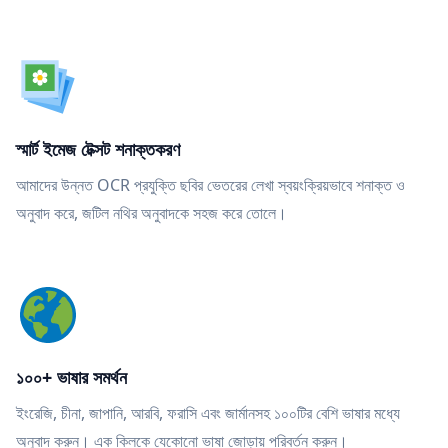
স্মার্ট ইমেজ টেক্সট শনাক্তকরণ
আমাদের উন্নত OCR প্রযুক্তি ছবির ভেতরের লেখা স্বয়ংক্রিয়ভাবে শনাক্ত ও
অনুবাদ করে, জটিল নথির অনুবাদকে সহজ করে তোলে।
১০০+ ভাষার সমর্থন
ইংরেজি, চীনা, জাপানি, আরবি, ফরাসি এবং জার্মানসহ ১০০টির বেশি ভাষার মধ্যে
অনুবাদ করুন। এক ক্লিকে যেকোনো ভাষা জোড়ায় পরিবর্তন করুন।