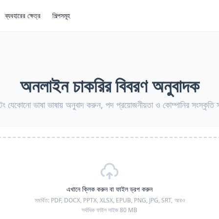
ব্যবহারের ক্ষেত্র
শিল্পসমূহ
অনলাইন চাকরির বিবরণ অনুবাদক
টিং যেকোনো ভাষা ভাষায় অনুবাদ করুন, পদ প্রয়োজনীয়তা ও কোম্পানির সংস্কৃতি 
এখানে ক্লিক করুন বা ফাইল ড্রপ করুন
সমর্থিত:
PDF, DOCX, PPTX, XLSX, EPUB, PNG, JPG, SRT,
আরও
সর্বাধিক ফাইল সাইজ 80 MB