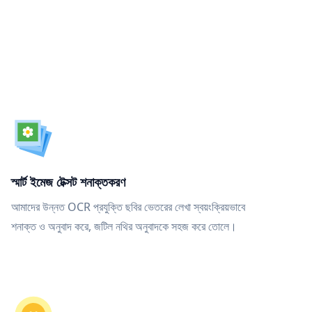
স্মার্ট ইমেজ টেক্সট শনাক্তকরণ
আমাদের উন্নত OCR প্রযুক্তি ছবির ভেতরের লেখা স্বয়ংক্রিয়ভাবে
শনাক্ত ও অনুবাদ করে, জটিল নথির অনুবাদকে সহজ করে তোলে।