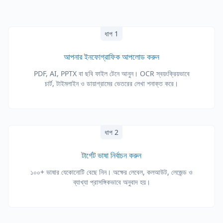
ধাপ 1
আপনার ইনফোগ্রাফিক আপলোড করুন
PDF, AI, PPTX বা ছবি ফাইল টেনে আনুন। OCR স্বয়ংক্রিয়ভাবে
চার্ট, টাইমলাইন ও ডায়াগ্রামের ভেতরের লেখা শনাক্ত করে।
ধাপ 2
টার্গেট ভাষা নির্বাচন করুন
১০০+ ভাষার যেকোনোটি বেছে নিন। অক্ষের লেবেল, কলআউট, লেজেন্ড ও
ব্যাখ্যা প্রাসঙ্গিকভাবে অনুবাদ হয়।