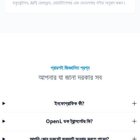
ডকুমেন্টেশন, API রেফারেন্স, হোয়াইটপেপার এবং ডেভেলপার গাইড অনুবাদ করুন।
প্রায়শই জিজ্ঞাসিত প্রশ্ন
আপনার যা জানা দরকার সব
ইনফোগ্রাফিক কী?
OpenL ডক ট্রান্সলেটর কি?
আপনি কোন ডকুমেন্ট ফরম্যাট অনুবাদ করতে পারেন?