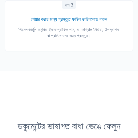
ধাপ 3
শেয়ার করার জন্য প্রস্তুত ফাইল ডাউনলোড করুন
পিক্সেল-নির্ভুল অনূদিত ইনফোগ্রাফিক পান, যা সোশ্যাল মিডিয়া, উপস্থাপনা
বা প্রতিবেদনের জন্য প্রস্তুত।
ডকুমেন্টের ভাষাগত বাধা ভেঙে ফেলুন