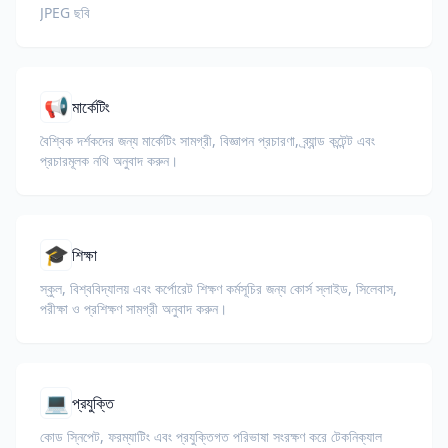
JPEG ছবি
📢
মার্কেটিং
বৈশ্বিক দর্শকদের জন্য মার্কেটিং সামগ্রী, বিজ্ঞাপন প্রচারণা, ব্র্যান্ড কন্টেন্ট এবং
প্রচারমূলক নথি অনুবাদ করুন।
🎓
শিক্ষা
স্কুল, বিশ্ববিদ্যালয় এবং কর্পোরেট শিক্ষণ কর্মসূচির জন্য কোর্স স্লাইড, সিলেবাস,
পরীক্ষা ও প্রশিক্ষণ সামগ্রী অনুবাদ করুন।
💻
প্রযুক্তি
কোড স্নিপেট, ফরম্যাটিং এবং প্রযুক্তিগত পরিভাষা সংরক্ষণ করে টেকনিক্যাল