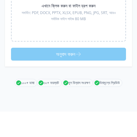
এখানে ক্লিক করুন বা ফাইল ড্রপ করুন
সমর্থিত:
PDF, DOCX, PPTX, XLSX, EPUB, PNG, JPG, SRT,
আরও
সর্বাধিক ফাইল সাইজ 80 MB
অনুবাদ করুন
১০০+ ভাষা
৩০+ ফরম্যাট
মূল বিন্যাস সংরক্ষণ
বিনামূল্যে প্রিভিউ