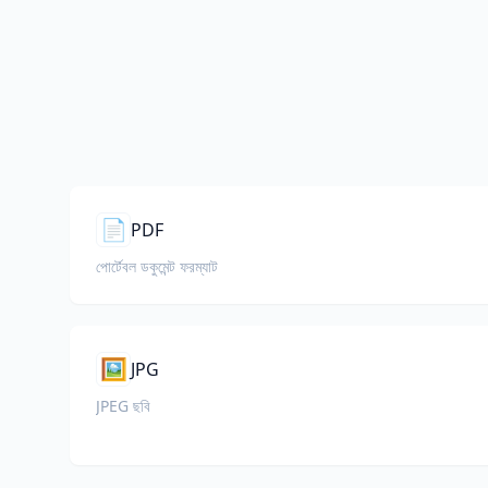
📄
PDF
পোর্টেবল ডকুমেন্ট ফরম্যাট
🖼️
JPG
JPEG ছবি