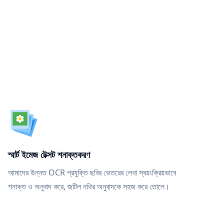
স্মার্ট ইমেজ টেক্সট শনাক্তকরণ
আমাদের উন্নত OCR প্রযুক্তি ছবির ভেতরের লেখা স্বয়ংক্রিয়ভাবে
শনাক্ত ও অনুবাদ করে, জটিল নথির অনুবাদকে সহজ করে তোলে।