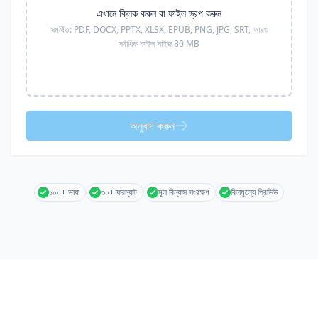
এখানে ক্লিক করুন বা ফাইল ড্রপ করুন
সমর্থিত:
PDF, DOCX, PPTX, XLSX, EPUB, PNG, JPG, SRT,
আরও
সর্বাধিক ফাইল সাইজ 80 MB
অনুবাদ করুন
১০০+ ভাষা
৩০+ ফরম্যাট
মূল বিন্যাস সংরক্ষণ
বিনামূল্যে প্রিভিউ