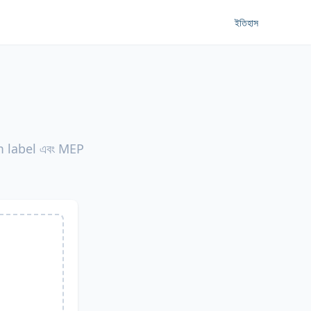
ইতিহাস
oom label এবং MEP