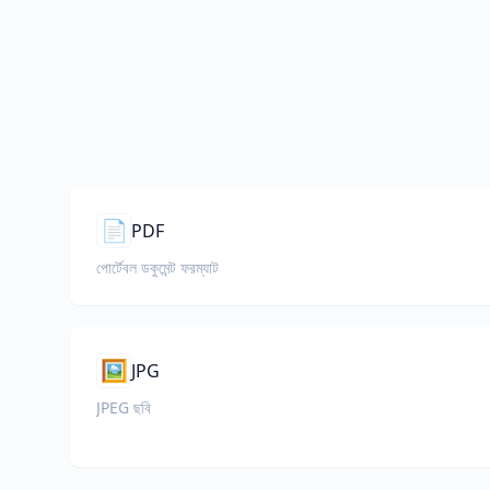
📄
PDF
পোর্টেবল ডকুমেন্ট ফরম্যাট
🖼️
JPG
JPEG ছবি