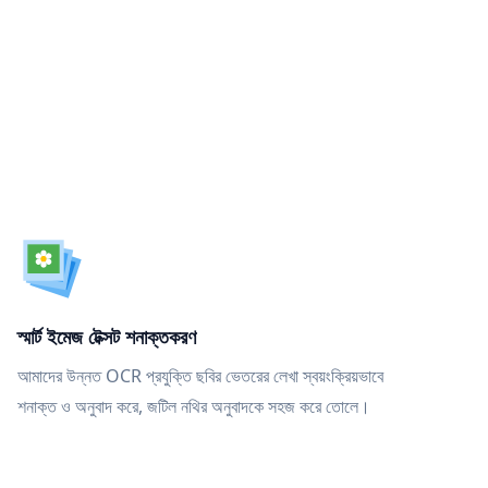
স্মার্ট ইমেজ টেক্সট শনাক্তকরণ
আমাদের উন্নত OCR প্রযুক্তি ছবির ভেতরের লেখা স্বয়ংক্রিয়ভাবে
শনাক্ত ও অনুবাদ করে, জটিল নথির অনুবাদকে সহজ করে তোলে।