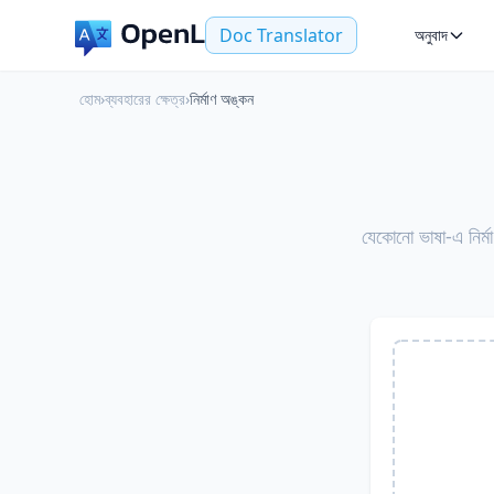
Doc Translator
অনুবাদ
হোম
›
ব্যবহারের ক্ষেত্র
›
নির্মাণ অঙ্কন
যেকোনো ভাষা-এ নি